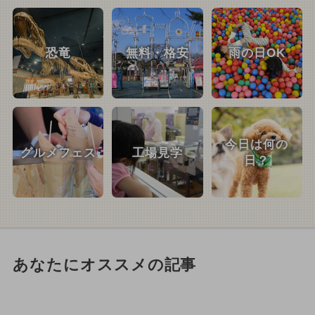
恐竜
無料・格安
雨の日OK
今日は何の
グルメフェス
工場見学
日？
あなたにオススメの記事