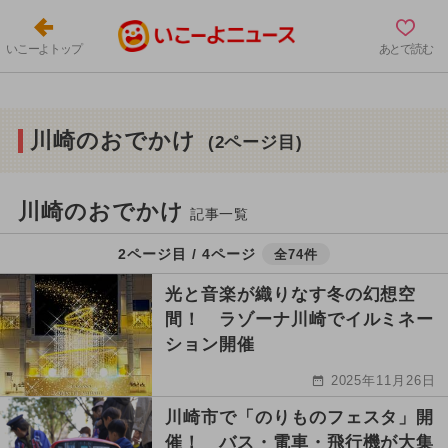
いこーよトップ
あとで読む
川崎のおでかけ
(2ページ目)
川崎のおでかけ
記事一覧
2ページ目 / 4ページ
全74件
光と音楽が織りなす冬の幻想空
間！ ラゾーナ川崎でイルミネー
ション開催
2025年11月26日
川崎市で「のりものフェスタ」開
催！ バス・電車・飛行機が大集