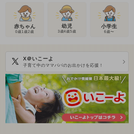
幼児
赤ちゃん
小学生
3歳4歳5歳
0歳1歳2歳
6歳〜
X＠いこーよ
子育て中のママパパのお出かけを応援！