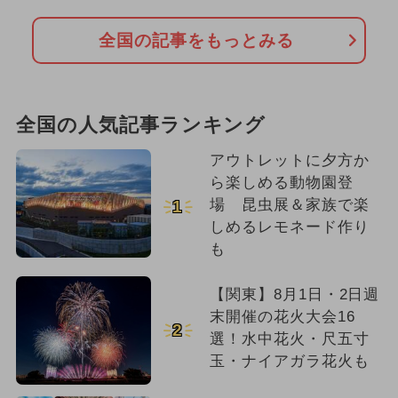
全国の記事をもっとみる
全国の人気記事ランキング
アウトレットに夕方か
ら楽しめる動物園登
場 昆虫展＆家族で楽
1
しめるレモネード作り
も
【関東】8月1日・2日週
末開催の花火大会16
2
選！水中花火・尺五寸
玉・ナイアガラ花火も