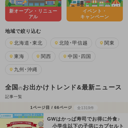
新オープン・
リニュー
イベント・
アル
キャンペーン
地域で絞り込む
北海道･東北
北陸･甲信越
関東
東海
関西
中国･四国
九州･沖縄
全国
お出かけトレンド&最新ニュース
の
記事一覧
1ページ目 / 66ページ
全1319件
GWはかっぱ寿司でお得に外食♪
小学生以下の子供にカプセルト