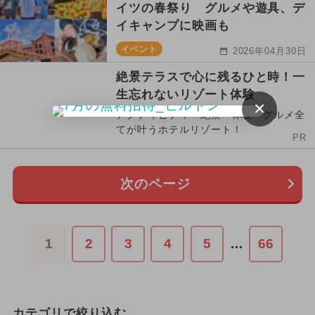
イツの春祭り グルメや遊具、デ
イキャンプに映画も
イベント
2026年04月30日
絶景テラスで心に残るひと時！一
生忘れないリゾート体験
×
アクティビティ・絶景・体験・グルメ全
てが叶うホテルリゾート！
PR
次のページ
1
2
3
4
5
…
66
カテゴリで絞り込む