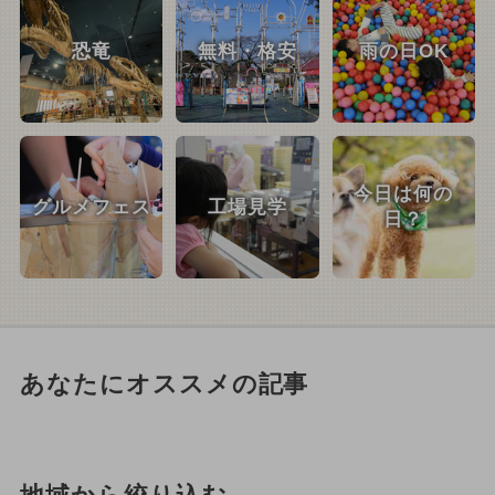
恐竜
無料・格安
雨の日OK
今日は何の
グルメフェス
工場見学
日？
あなたにオススメの記事