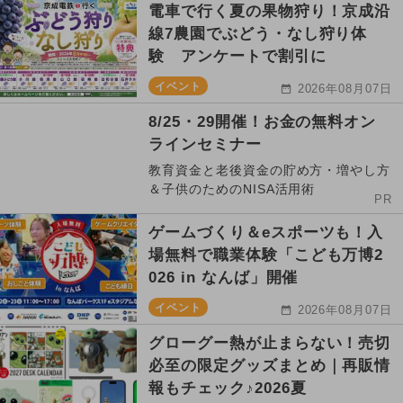
電車で行く夏の果物狩り！京成沿
線7農園でぶどう・なし狩り体
験 アンケートで割引に
イベント
2026年08月07日
8/25・29開催！お金の無料オン
ラインセミナー
教育資金と老後資金の貯め方・増やし方
＆子供のためのNISA活用術
PR
ゲームづくり＆eスポーツも！入
場無料で職業体験「こども万博2
026 in なんば」開催
イベント
2026年08月07日
グローグー熱が止まらない！売切
必至の限定グッズまとめ｜再販情
報もチェック♪2026夏