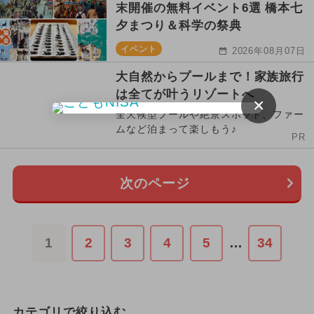
末開催の無料イベント6選 橋本七
夕まつり＆科学の祭典
イベント
2026年08月07日
大自然からプールまで！家族旅行
は全てが叶うリゾートへ
×
全天候型プールや絶景スポット、ファー
ムなど泊まって楽しもう♪
PR
次のページ
1
2
3
4
5
…
34
カテゴリで絞り込む