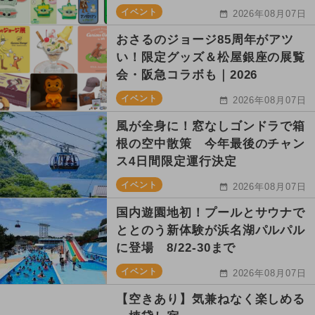
イベント
2026年08月07日
おさるのジョージ85周年がアツ
い！限定グッズ＆松屋銀座の展覧
会・阪急コラボも｜2026
イベント
2026年08月07日
風が全身に！窓なしゴンドラで箱
根の空中散策 今年最後のチャン
ス4日間限定運行決定
イベント
2026年08月07日
国内遊園地初！プールとサウナで
ととのう新体験が浜名湖パルパル
に登場 8/22-30まで
イベント
2026年08月07日
【空きあり】気兼ねなく楽しめる