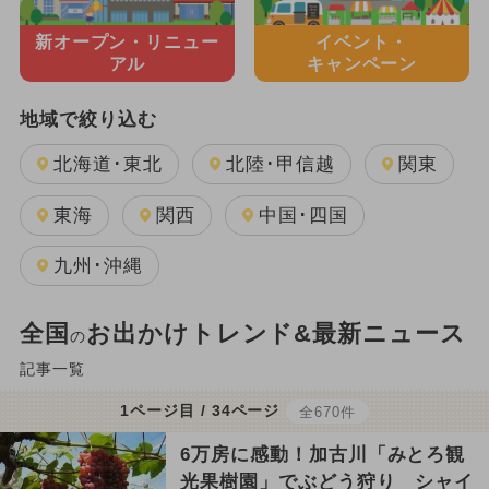
新オープン・
リニュー
イベント・
アル
キャンペーン
地域で絞り込む
北海道･東北
北陸･甲信越
関東
東海
関西
中国･四国
九州･沖縄
全国
お出かけトレンド&最新ニュース
の
記事一覧
1ページ目 / 34ページ
全670件
6万房に感動！加古川「みとろ観
光果樹園」でぶどう狩り シャイ