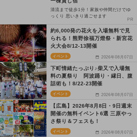
一棟貸し宿
清流まで徒歩1分！家族や仲間だけでゆ
っくり 思いきり過ごせます
PR
約6,000発の花火を入場無料で見
られる！熊野徐福万燈祭・新宮花
火大会8/12-13開催
イベント
2026年08月07日
下町情緒たっぷり♪柴又で入場無
料の夏祭り 阿波踊り・縁日、腹
話術も！8/22-23開催
イベント
2026年08月07日
【広島】2026年8月8日・9日週末
開催の無料イベント6選 三原やっ
さ祭り＆フェスも！
イベント
2026年08月07日