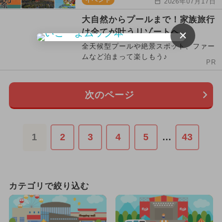
2026年07月17日
大自然からプールまで！家族旅行
は全てが叶うリゾートへ
×
全天候型プールや絶景スポット、ファー
ムなど泊まって楽しもう♪
PR
次のページ
1
2
3
4
5
…
43
カテゴリで絞り込む