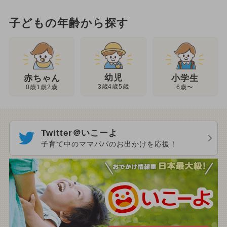
子どもの年齢から探す
幼児
赤ちゃん
小学生
3歳4歳5歳
0歳1歳2歳
6歳〜
Twitter＠いこーよ
子育て中のママパパのお出かけを応援！