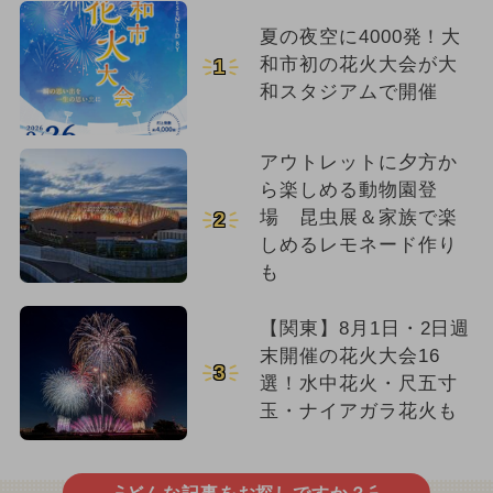
夏の夜空に4000発！大
和市初の花火大会が大
1
和スタジアムで開催
アウトレットに夕方か
ら楽しめる動物園登
場 昆虫展＆家族で楽
2
しめるレモネード作り
も
【関東】8月1日・2日週
末開催の花火大会16
3
選！水中花火・尺五寸
玉・ナイアガラ花火も