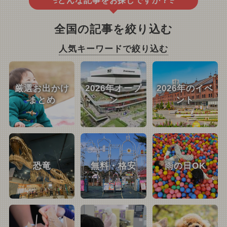
どんな記事をお探しですか？
全国の記事を絞り込む
人気キーワードで絞り込む
厳選お出かけ
2026年オープ
2026年のイベ
まとめ
ン
ント
恐竜
無料・格安
雨の日OK