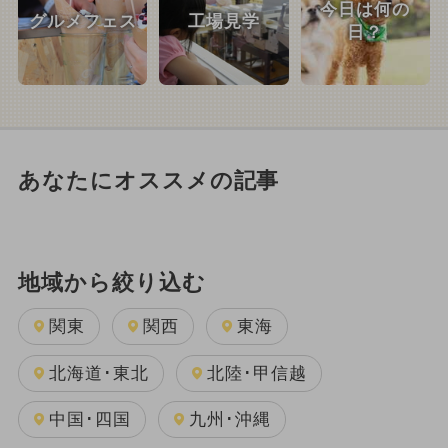
今日は何の
グルメフェス
工場見学
日？
あなたにオススメの記事
地域から絞り込む
関東
関西
東海
北海道･東北
北陸･甲信越
中国･四国
九州･沖縄