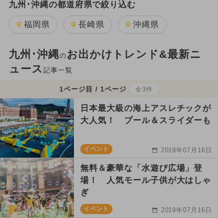
九州･沖縄の都道府県で絞り込む
福岡県
長崎県
沖縄県
九州･沖縄
お出かけトレンド&最新ニ
の
ュース
記事一覧
1ページ目 / 1ページ
全3件
日本最大級の海上アスレチックが
大人気！ プール＆スライダーも
イベント
2019年07月16日
無料＆豪華な「水遊び広場」登
場！ 人気モール子供が大はしゃ
ぎ
イベント
2019年07月16日