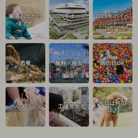
厳選お出かけ
2026年オープ
2026年のイベ
まとめ
ン
ント
恐竜
無料・格安
雨の日OK
今日は何の
グルメフェス
工場見学
日？