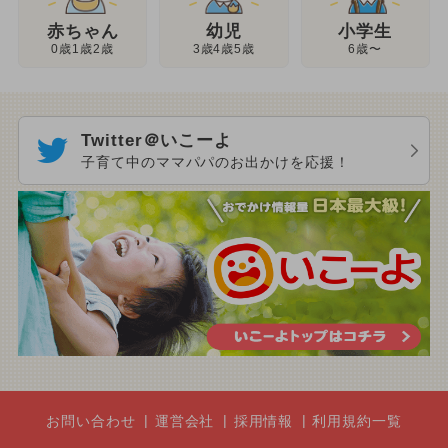
幼児
赤ちゃん
小学生
3歳4歳5歳
0歳1歳2歳
6歳〜
Twitter＠いこーよ
子育て中のママパパのお出かけを応援！
お問い合わせ
運営会社
採用情報
利用規約一覧