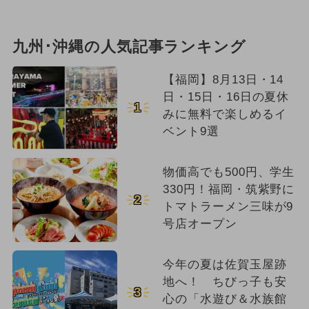
九州･沖縄の人気記事ランキング
【福岡】8月13日・14
日・15日・16日の夏休
1
みに無料で楽しめるイ
ベント9選
物価高でも500円、学生
330円！福岡・筑紫野に
2
トマトラーメン三味が9
号店オープン
今年の夏は佐賀玉屋跡
地へ！ ちびっ子も安
3
心の「水遊び＆水族館