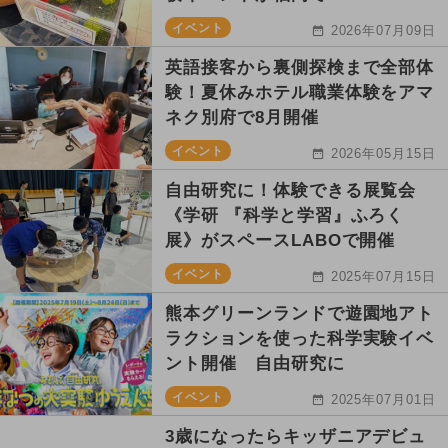
イベント
2026年07月09日
英語接客から裏側探検まで全部体
験！夏休みホテル職業体験をアマ
ネク別府で8月開催
イベント
2026年05月15日
自由研究に！体験できる展覧会
《学研 『科学と学習』ふろく
展》がスペースLABOで開催
イベント
2025年07月15日
熊本グリーンランドで遊園地アト
ラクションを使った科学実験イベ
ント開催 自由研究に
イベント
2025年07月01日
3歳になったらキッザニアデビュ