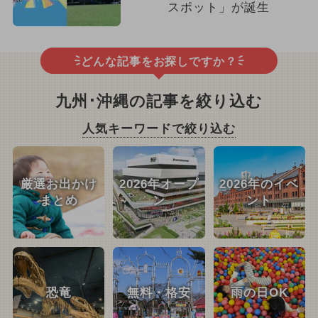
スポット」が誕生
どんな記事をお探しですか？
九州･沖縄の記事を絞り込む
人気キーワードで絞り込む
厳選お出かけ
2026年オープ
2026年のイベ
まとめ
ン
ント
恐竜
無料・格安
雨の日OK