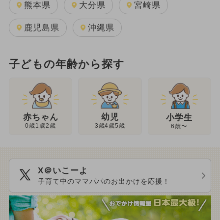
熊本県
大分県
宮崎県
鹿児島県
沖縄県
子どもの年齢から探す
幼児
赤ちゃん
小学生
3歳4歳5歳
0歳1歳2歳
6歳〜
X＠いこーよ
子育て中のママパパのお出かけを応援！