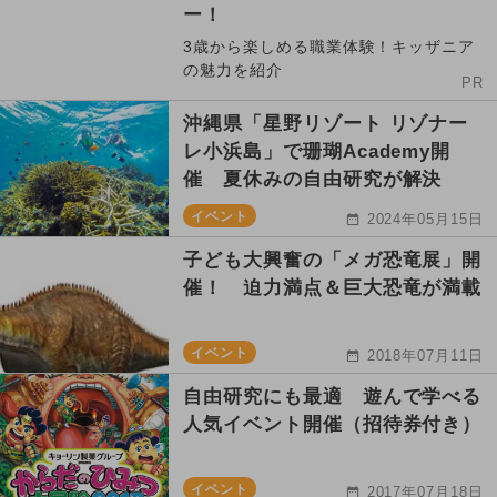
ー！
3歳から楽しめる職業体験！キッザニア
の魅力を紹介
PR
沖縄県「星野リゾート リゾナー
レ小浜島」で珊瑚Academy開
催 夏休みの自由研究が解決
イベント
2024年05月15日
子ども大興奮の「メガ恐竜展」開
催！ 迫力満点＆巨大恐竜が満載
イベント
2018年07月11日
自由研究にも最適 遊んで学べる
人気イベント開催（招待券付き）
イベント
2017年07月18日