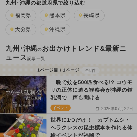
九州･沖縄の都道府県で絞り込む
福岡県
熊本県
長崎県
大分県
沖縄県
九州･沖縄
お出かけトレンド&最新ニ
の
ュース
記事一覧
1ページ目 / 1ページ
全8件
一晩で蚊を500匹食べる!? コウモ
リの正体に迫る観察会が沖縄の鍾
乳洞で 声も聞ける
イベント
2026年07月22日
世界に1つだけ！ カブトムシ・
ヘラクレスの昆虫標本を作れる体
験イベントが福岡で