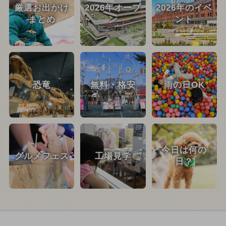
厳選お出かけ
2026年オープ
2026年のイベ
まとめ
ン
ント
恐竜
無料・格安
雨の日OK
今日は何の
グルメフェス
工場見学
日？