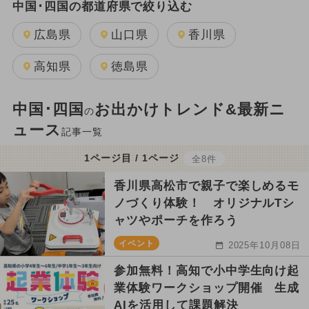
中国･四国の都道府県で絞り込む
広島県
山口県
香川県
高知県
徳島県
中国･四国
お出かけトレンド&最新ニ
の
ュース
記事一覧
1ページ目 / 1ページ
全8件
香川県高松市で親子で楽しめるモ
ノづくり体験！ オリジナルTシ
ャツやポーチを作ろう
イベント
2025年10月08日
参加無料！高知で小中学生向け起
業体験ワークショップ開催 生成
AIを活用して課題解決