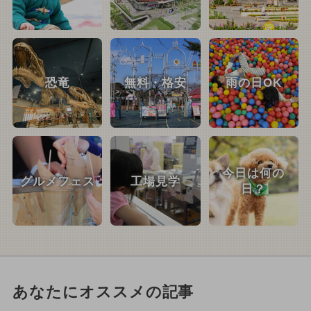
恐竜
無料・格安
雨の日OK
今日は何の
グルメフェス
工場見学
日？
あなたにオススメの記事