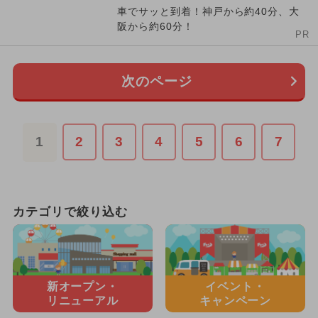
車でサッと到着！神戸から約40分、大
阪から約60分！
PR
次のページ
1
2
3
4
5
6
7
カテゴリで絞り込む
新オープン・
イベント・
リニューアル
キャンペーン