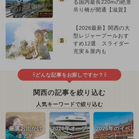
る国内最長220mの絶景
吊り橋が開通【滋賀】
【2026最新】関西の大
型レジャープールおす
3
すめ12選 スライダー
充実＆屋内も
どんな記事をお探しですか？
関西の記事を絞り込む
人気キーワードで絞り込む
厳選お出かけ
2026年オープ
2026年のイベ
まとめ
ン
ント