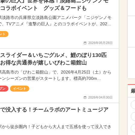
撃の巨人』世界を体感！淡路島ニジゲンノモ
コラボイベント グッズ＆フードも
県淡路市の兵庫県立淡路島公園アニメパーク「ニジゲンノモ
で、TVアニメ『進撃の巨人』とのコラボイベントが、202…
ント
2026年05月28日
スライダー＆いちごグルメ、鯉のぼり130匹
お得な共通券が嬉しいびわこ箱館山
県高島市の「びわこ箱館山」で、2026年4月25日（土）から
ーンシーズンの営業がスタートします。標高約700m…
プン
イベント
2026年04月30日
で没入する！チームラボのアートミュージア
駅から徒歩圏内！子どもから大人まで五感を使って没入でき