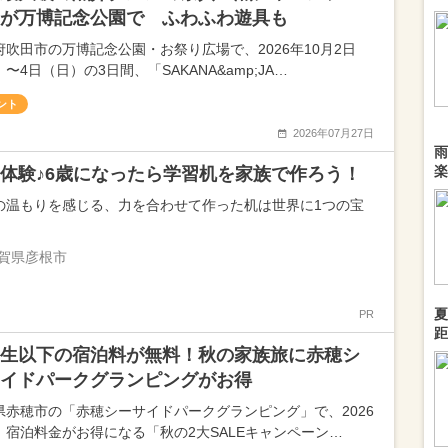
が万博記念公園で ふわふわ遊具も
府吹田市の万博記念公園・お祭り広場で、2026年10月2日
〜4日（日）の3日間、「SAKANA&amp;JA…
ント
2026年07月27日
雨
楽
体験♪6歳になったら学習机を家族で作ろう！
の温もりを感じる、力を合わせて作った机は世界に1つの宝
賀県彦根市
夏
PR
距
生以下の宿泊料が無料！秋の家族旅に赤穂シ
イドパークグランピングがお得
県赤穂市の「赤穂シーサイドパークグランピング」で、2026
、宿泊料金がお得になる「秋の2大SALEキャンペーン…