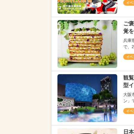
イベ
ご褒
覚を
兵庫
で、
イベ
観覧
型イ
大阪
ン」
イベ
日本