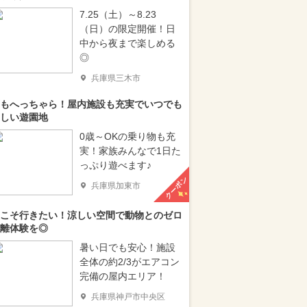
7.25（土）～8.23
（日）の限定開催！日
中から夜まで楽しめる
◎
兵庫県三木市
もへっちゃら！屋内施設も充実でいつでも
しい遊園地
0歳～OKの乗り物も充
実！家族みんなで1日た
っぷり遊べます♪
クーポン
兵庫県加東市
こそ行きたい！涼しい空間で動物とのゼロ
離体験を◎
暑い日でも安心！施設
全体の約2/3がエアコン
完備の屋内エリア！
兵庫県神戸市中央区