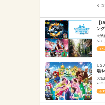
京
【U
ング
大阪
SJ）
イベ
US
場や
大阪
26年
イベ