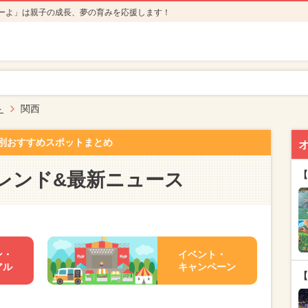
ーよ」は親子の成長、夢の育みを応援します！
ト
関西
別おすすめスポットまとめ
レンド&最新ニュース
【
ン・
イベント・
アル
キャンペーン
【