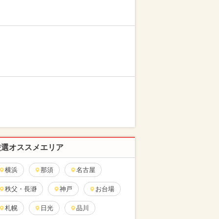
厳選オススメエリア
横浜
那須
名古屋
秩父・長瀞
神戸
お台場
札幌
日光
品川