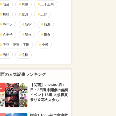
仙台
川越
二子玉川
川崎
立川
上野
軽井沢
新宿
熱海
八王子
箱根
鎌倉
伊豆・伊東・下田
小樽
函館
浜松
関西の人気記事ランキング
【関西】2026年8月1
1
日・2日週末開催の無料
イベント18選 大規模夏
祭り＆花火大会も！
標高1,100m超で空中散