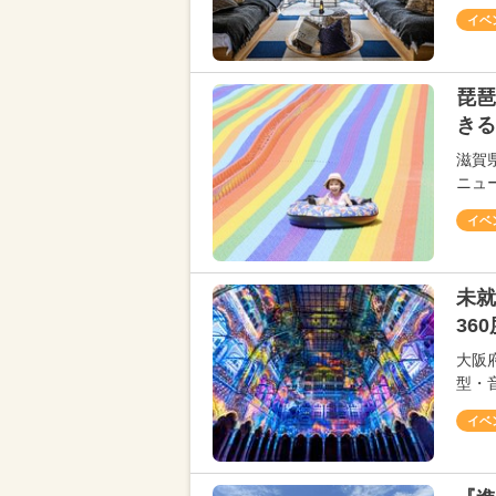
イベ
琵琶
きる
滋賀
ニュ
イベ
未就
36
大阪
型・音
イベ