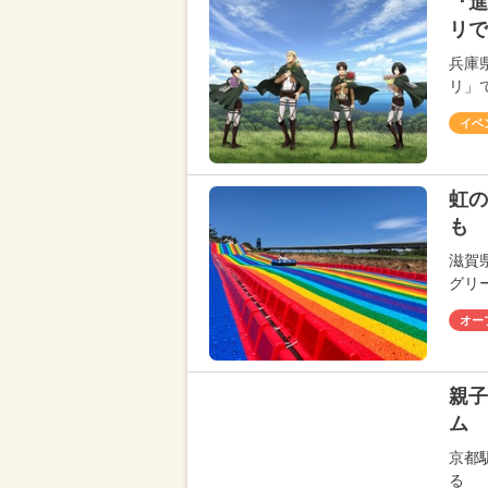
『進
リで
兵庫
リ」
イベ
虹の
も 
滋賀
グリ
オー
親子
ム
京都
る