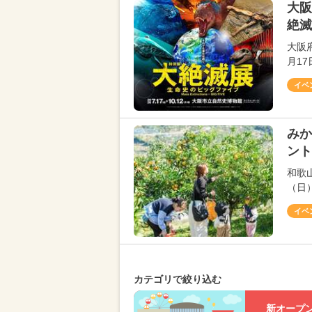
大阪
絶滅
大阪
月1
イベ
みか
ント
和歌
（日
イベ
カテゴリで絞り込む
新オープ