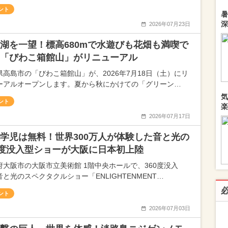
ント
暑
深
2026年07月23日
湖を一望！標高680mで水遊びも花畑も満喫で
「びわこ箱館山」がリニューアル
県高島市の「びわこ箱館山」が、2026年7月18日（土）にリ
ーアルオープンします。夏から秋にかけての「グリーン…
気
ント
楽
2026年07月17日
学児は無料！世界300万人が体験した音と光の
0度没入型ショーが大阪に日本初上陸
府大阪市の大阪市立美術館 1階中央ホールで、360度没入
と光のスペクタクルショー「ENLIGHTENMENT…
ント
2026年07月03日