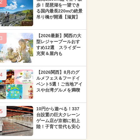
2
歩！琵琶湖を一望でき
る国内最長220mの絶景
吊り橋が開通【滋賀】
【2026最新】関西の大
3
型レジャープールおす
すめ12選 スライダー
充実＆屋内も
【2026関西】8月のグ
4
ルメフェス＆フードイ
ベント5選！ご当地アイ
スや台湾グルメを満喫
10円から遊べる！337
5
台設置の巨大クレーン
ゲーム店が京都に初上
陸！子育て世代も安心