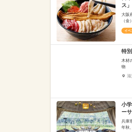
ス」
大阪
（金）
イベ
特別
木材
物
滋
小学
ーサ
兵庫
年秋