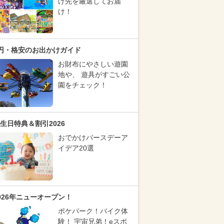
け先を厳選してお届
け！
円・格安のお出かけガイド
お財布にやさしい遊園
地や、 遊具がすごい公
園をチェック！
生日特典＆割引2026
おでかけバースデーア
イデア20選
026年ニューオープン！
ポケパーク！バイク体
験！ 宇宙兄弟！eスポ