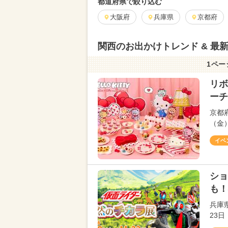
都道府県で絞り込む
大阪府
兵庫県
京都府
関西のお出かけトレンド & 最
1ペー
リボ
ーチ
京都
（金
イベ
ショ
も！
兵庫
23