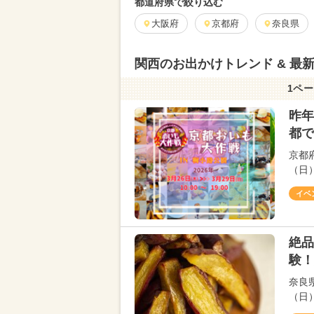
都道府県で絞り込む
大阪府
京都府
奈良県
関西のお出かけトレンド & 最
1ペー
昨年
都で
京都
（日
イベ
絶品
験！
奈良
（日