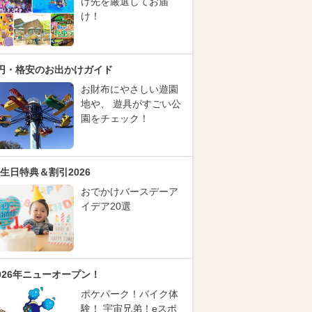
け先を厳選してお届
け！
円・格安のお出かけガイド
お財布にやさしい遊園
地や、 遊具がすごい公
園をチェック！
生日特典＆割引2026
おでかけバースデーア
イデア20選
026年ニューオープン！
ポケパーク！バイク体
験！ 宇宙兄弟！eスポ