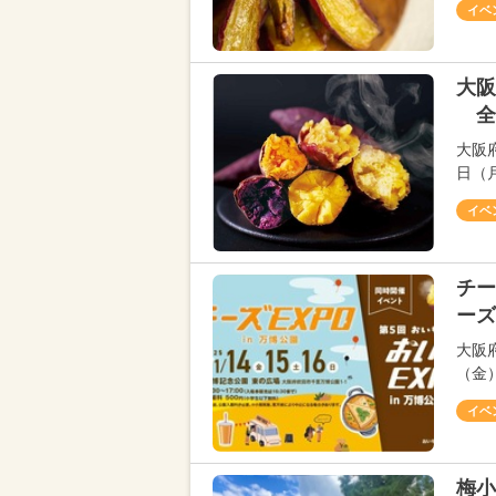
イベ
大阪
全
大阪
日（月
イベ
チー
ーズ
大阪
（金
イベ
梅小