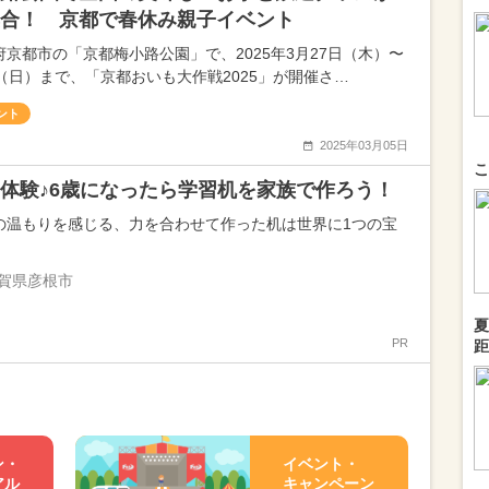
合！ 京都で春休み親子イベント
府京都市の「京都梅小路公園」で、2025年3月27日（木）〜
日（日）まで、「京都おいも大作戦2025」が開催さ…
ント
2025年03月05日
こ
体験♪6歳になったら学習机を家族で作ろう！
の温もりを感じる、力を合わせて作った机は世界に1つの宝
賀県彦根市
夏
PR
距
ン・
イベント・
アル
キャンペーン