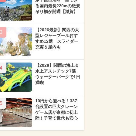
歩！琵琶湖を一望でき
る国内最長220mの絶景
吊り橋が開通【滋賀】
【2026最新】関西の大
3
型レジャープールおす
すめ12選 スライダー
充実＆屋内も
【2026】関西の海上＆
4
水上アスレチック7選
ウォーターパークで1日
満喫
10円から遊べる！337
5
台設置の巨大クレーン
ゲーム店が京都に初上
陸！子育て世代も安心