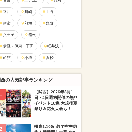
仙台
二子玉川
品川
立川
川崎
上野
新宿
熱海
鎌倉
八王子
箱根
伊豆・伊東・下田
軽井沢
函館
小樽
浜松
関西の人気記事ランキング
【関西】2026年8月1
1
日・2日週末開催の無料
イベント18選 大規模夏
祭り＆花火大会も！
標高1,100m超で空中散
2