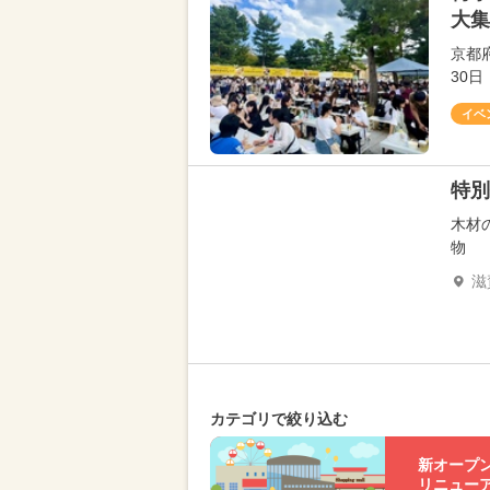
大集
京都
30
イベ
特別
木材
物
滋
カテゴリで絞り込む
新オープ
リニュー