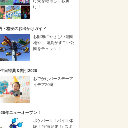
け先を厳選してお届
け！
円・格安のお出かけガイド
お財布にやさしい遊園
地や、 遊具がすごい公
園をチェック！
生日特典＆割引2026
おでかけバースデーア
イデア20選
026年ニューオープン！
ポケパーク！バイク体
験！ 宇宙兄弟！eスポ