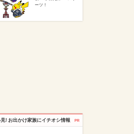
ーツ！
必見! お出かけ家族にイチオシ情報
PR