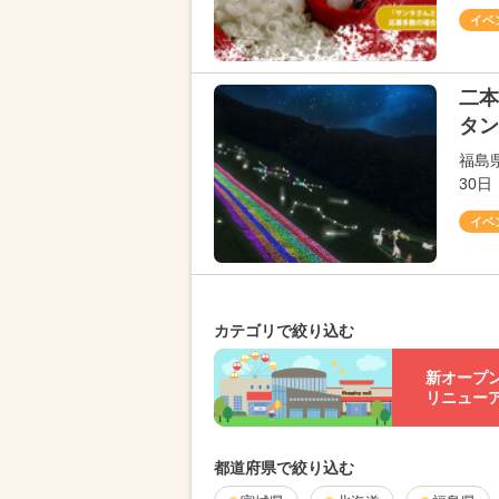
イベ
二本
タン
福島
30
イベ
カテゴリで絞り込む
新オープ
リニュー
都道府県で絞り込む