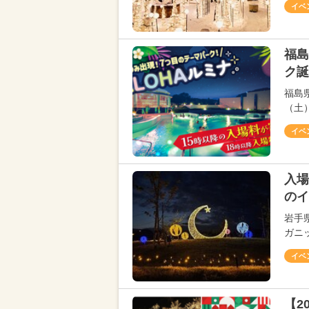
イベ
福島
ク誕
福島
（土
イベ
入場
のイ
岩手
ガニ
イベ
【2