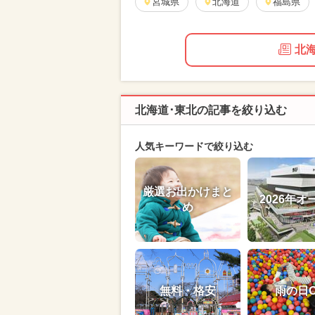
宮城県
北海道
福島県
北
北海道･東北の記事を絞り込む
人気キーワードで絞り込む
厳選お出かけまと
2026年オ
め
無料・格安
雨の日