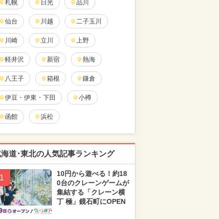
札幌
日光
品川
仙台
川越
二子玉川
川崎
立川
上野
軽井沢
新宿
熱海
八王子
箱根
鎌倉
伊豆・伊東・下田
小樽
函館
浜松
北海道･東北の人気記事ランキング
10円から遊べる！約18
1
0台のクレーンゲームが
集結する「クレーン横
丁 極」鏡石町にOPEN