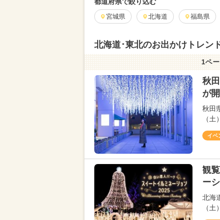
都道府県で絞り込む
宮城県
北海道
福島県
北海道･東北のお出かけトレンド
1ペー
秋田
が開
秋田
（土
イベ
観覧
ーシ
北海
（土