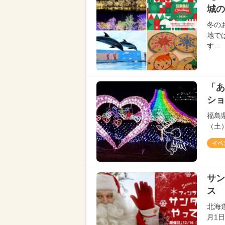
城の
冬の
地で
す…
「あ
ショ
福島
（土
イベ
サン
ス 
北海
月1