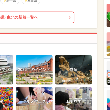
岩手県
秋田県
海道･東北の新着一覧へ
ープン
2026年のイベント
恐竜
OK
グルメフェス
工場見学