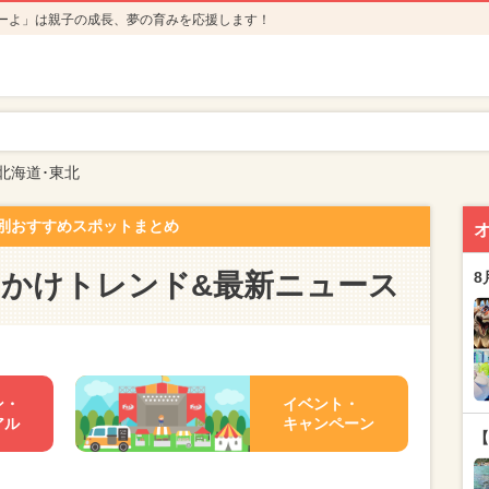
ーよ」は親子の成長、夢の育みを応援します！
北海道･東北
別おすすめスポットまとめ
出かけトレンド&最新ニュース
8
ン・
イベント・
アル
キャンペーン
【