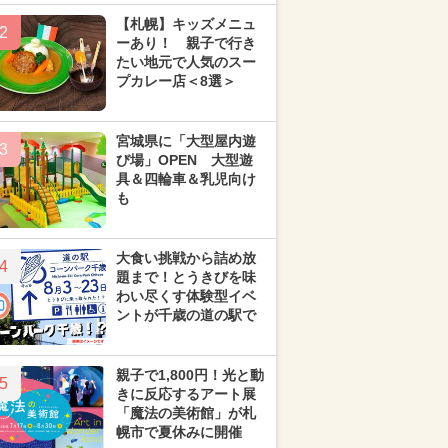
【札幌】キッズメニュ
2
ーあり！ 親子で行き
たい地元で人気のスー
プカレー店＜8選＞
宮城県に「大型屋内遊
3
び場」OPEN 大型遊
具＆四輪車＆乳児向け
も
大食い挑戦から詰め放
4
題まで！とうきびを味
わい尽くす体験型イベ
ントが千歳の道の駅で
親子で1,800円！光と動
5
きに反応するアート展
「魔法の美術館」が札
幌市で夏休みに開催