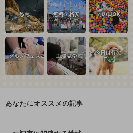
恐竜
無料・格安
雨の日OK
今日は何の
グルメフェス
工場見学
日？
あなたにオススメの記事