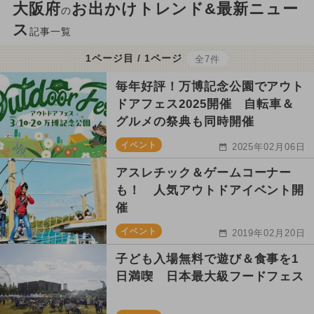
大阪府
お出かけトレンド&最新ニュー
の
ス
記事一覧
1ページ目 / 1ページ
全7件
毎年好評！万博記念公園でアウト
ドアフェス2025開催 自転車＆
グルメの祭典も同時開催
イベント
2025年02月06日
アスレチック＆ゲームコーナー
も！ 人気アウトドアイベント開
催
イベント
2019年02月20日
子ども入場無料で遊び＆食事を1
日満喫 日本最大級フードフェス