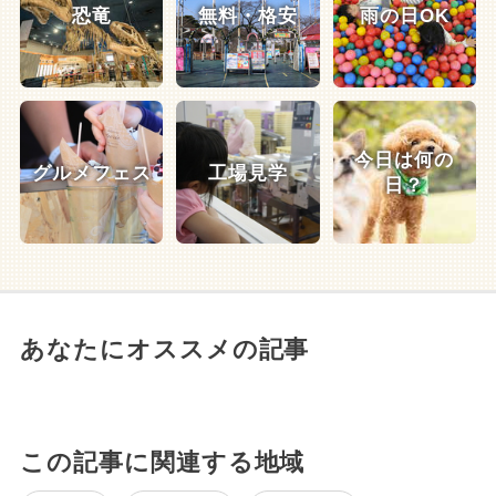
恐竜
無料・格安
雨の日OK
今日は何の
グルメフェス
工場見学
日？
あなたにオススメの記事
この記事に関連する地域