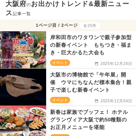
大阪府
お出かけトレンド&最新ニュー
の
ス
記事一覧
1ページ目 / 2ページ
全25件
岸和田市のワタワンで親子参加型
の新春イベント もちつき・福ま
き・巨大かるた大会も
イベント
2025年12月24日
大阪市の博物館で「午年展」開
催 ウマにちなんだ標本集合！親
子で楽しむ新春イベント
イベント
2025年12月04日
新春は家族でブッフェ！ ホテル
グランヴィア大阪で約50種類の
お正月メニューを堪能