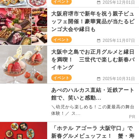
イベント
2025年12月01日
大阪府堺市で新年を祝う親子ビュ
ッフェ開催！豪華賞品が当たるビ
ンゴ大会や縁日も
イベント
2025年11月07日
大阪中之島でお正月グルメと縁日
を満喫！ 三世代で楽しむ新春バ
イキング
イベント
2025年10月31日
あべのハルカス直結・近鉄アート
館で、笑いと感動...
＼幼児から楽しめる！この夏最高の舞台
体験！／ ス...
PR
「ホテル アゴーラ 大阪守口」で
新春グルメビュッフェ！ 蟹・寿