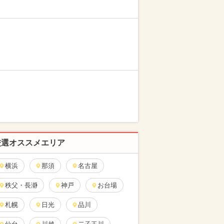
厳選オススメエリア
横浜
那須
名古屋
秩父・長瀞
神戸
お台場
札幌
日光
品川