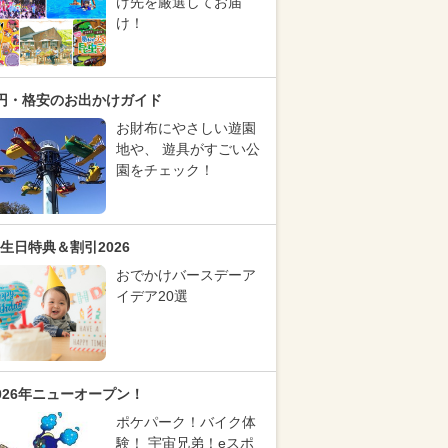
け先を厳選してお届
け！
円・格安のお出かけガイド
お財布にやさしい遊園
地や、 遊具がすごい公
園をチェック！
生日特典＆割引2026
おでかけバースデーア
イデア20選
026年ニューオープン！
ポケパーク！バイク体
験！ 宇宙兄弟！eスポ