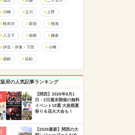
仙台
川越
二子玉川
川崎
立川
上野
軽井沢
新宿
熱海
八王子
箱根
鎌倉
伊豆・伊東・下田
小樽
函館
浜松
大阪府の人気記事ランキング
【関西】2026年8月1
1
日・2日週末開催の無料
イベント18選 大規模夏
祭り＆花火大会も！
【2026最新】関西の大
2