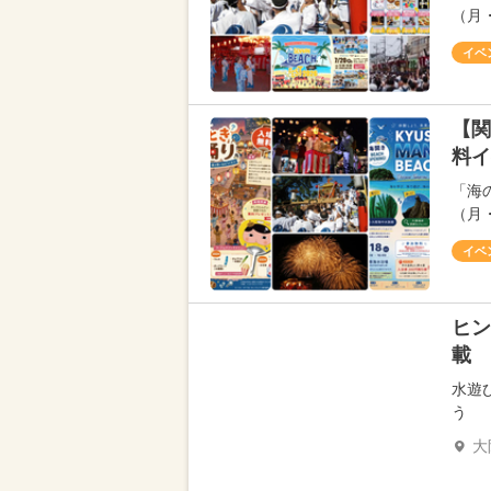
（月
イベ
【関
料イ
「海の
（月
イベ
ヒン
載
水遊
う
大