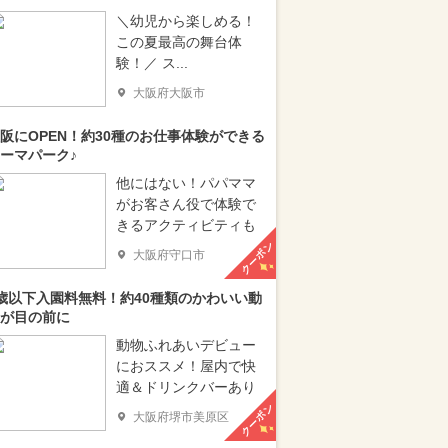
＼幼児から楽しめる！
この夏最高の舞台体
験！／ ス...
大阪府大阪市
阪にOPEN！約30種のお仕事体験ができる
ーマパーク♪
他にはない！パパママ
がお客さん役で体験で
きるアクティビティも
クーポン
大阪府守口市
歳以下入園料無料！約40種類のかわいい動
が目の前に
動物ふれあいデビュー
におススメ！屋内で快
適＆ドリンクバーあり
クーポン
大阪府堺市美原区