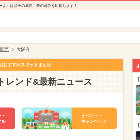
ーよ」は親子の成長、夢の育みを応援します！
関西
大阪府
別おすすめスポットまとめ
トレンド&最新ニュース
【
ン・
イベント・
アル
キャンペーン
【