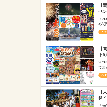
【関
ベン
20
め関
イベ
【関
ト9
20
で開
イベ
【大
料イ
「海の