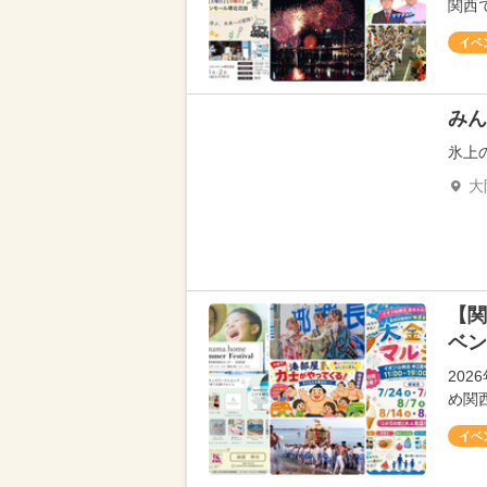
関西
イベ
みん
氷上
大
【関
ベン
20
め関
イベ