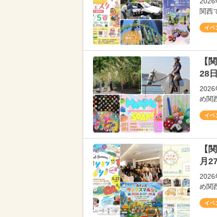
20
関西
イベ
【関
28
20
め関
イベ
【関
月2
20
め関
イベ