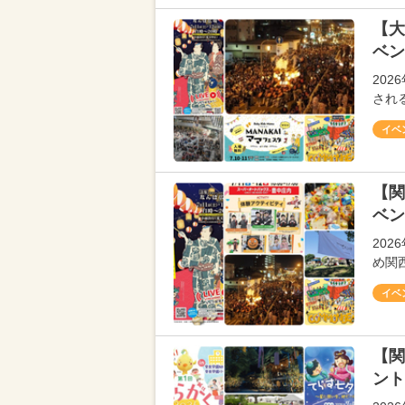
【大
ベン
20
され
イベ
【関
ベン
20
め関
イベ
【関
ント