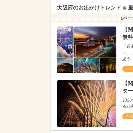
大阪府のお出かけトレンド & 
1ペー
【関
無料
「週
い」
思う
イベ
【関
ター
20
る花
イベ