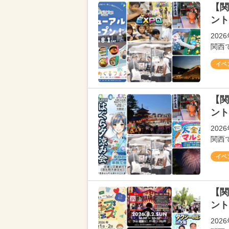
【関
ント
20
関西
イベ
【関
ント
20
関西
イベ
【関
ント
20