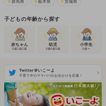
群馬県
栃木県
茨城県
子どもの年齢から探す
幼児
赤ちゃん
小学生
3歳4歳5歳
0歳1歳2歳
6歳〜
Twitter＠いこーよ
子育て中のママパパのお出かけを応援！