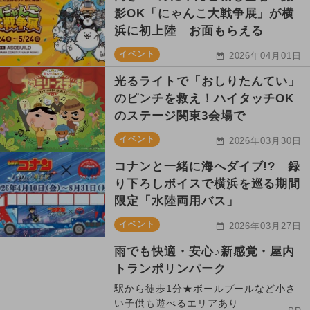
影OK「にゃんこ大戦争展」が横
浜に初上陸 お面もらえる
イベント
2026年04月01日
光るライトで「おしりたんてい」
のピンチを救え！ハイタッチOK
のステージ関東3会場で
イベント
2026年03月30日
コナンと一緒に海へダイブ!? 録
り下ろしボイスで横浜を巡る期間
限定「水陸両用バス」
イベント
2026年03月27日
雨でも快適・安心♪新感覚・屋内
トランポリンパーク
駅から徒歩1分★ボールプールなど小さ
い子供も遊べるエリアあり