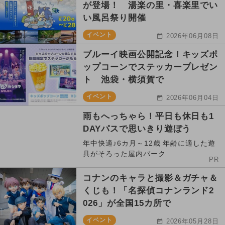
が登場！ 湯楽の里・喜楽里でい
い風呂祭り開催
イベント
2026年06月08日
ブルーイ映画公開記念！キッズポ
ップコーンでステッカープレゼン
ト 池袋・横須賀で
イベント
2026年06月04日
雨もへっちゃら！平日も休日も1
DAYパスで思いきり遊ぼう
年中快適♪6カ月～12歳 年齢に適した遊
具がそろった屋内パーク
PR
コナンのキャラと撮影＆ガチャ＆
くじも！「名探偵コナンランド2
026」が全国15カ所で
イベント
2026年05月28日