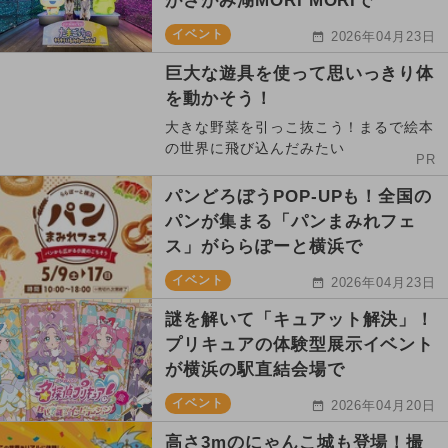
がさがみ湖MORI MORIで
イベント
2026年04月23日
巨大な遊具を使って思いっきり体
を動かそう！
大きな野菜を引っこ抜こう！まるで絵本
の世界に飛び込んだみたい
PR
パンどろぼうPOP-UPも！全国の
パンが集まる「パンまみれフェ
ス」がららぽーと横浜で
イベント
2026年04月23日
謎を解いて「キュアット解決」！
プリキュアの体験型展示イベント
が横浜の駅直結会場で
イベント
2026年04月20日
高さ3mのにゃんこ城も登場！撮