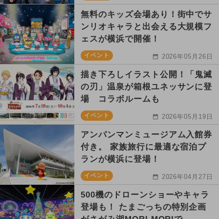
無料のキッズ会場あり！街中でサ
ンリオキャラと出会える大規模フ
ェスが横浜で開催！
イベント
2026年05月26日
描き下ろしイラスト公開！「鬼滅
の刃」温泉が箱根ユネッサンに登
場 コラボルームも
イベント
2026年05月19日
アンパンマンミュージアム入館券
付き。 家族旅行に最適な宿泊プ
ランが横浜に登場！
イベント
2026年04月27日
500機のドローンショーやキャラ
登場も！ たまごっちの特別企画