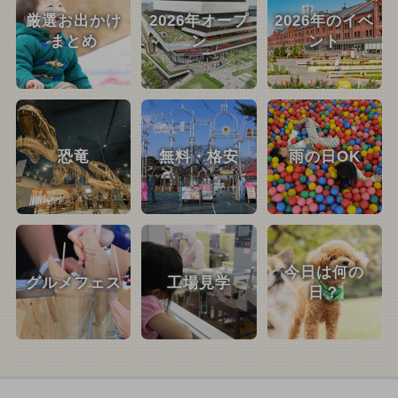
厳選お出かけ
2026年オープ
2026年のイベ
まとめ
ン
ント
恐竜
無料・格安
雨の日OK
今日は何の
グルメフェス
工場見学
日？