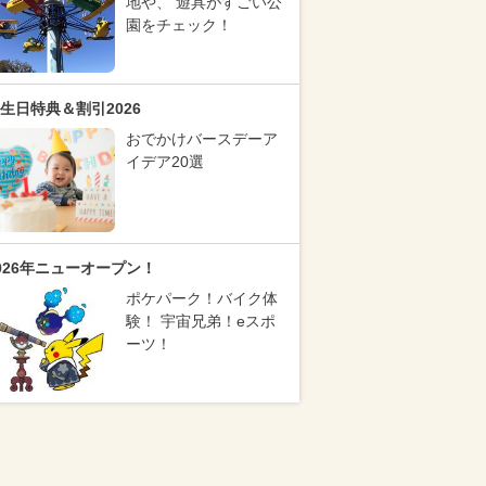
地や、 遊具がすごい公
園をチェック！
生日特典＆割引2026
おでかけバースデーア
イデア20選
026年ニューオープン！
ポケパーク！バイク体
験！ 宇宙兄弟！eスポ
ーツ！