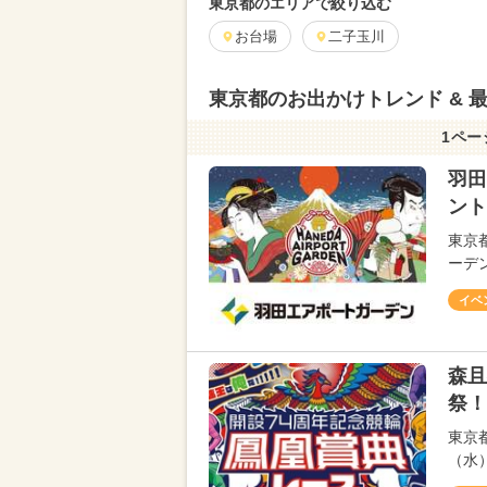
東京都のエリアで絞り込む
お台場
二子玉川
東京都のお出かけトレンド & 
1ペー
羽田
ント
東京
ーデ
イベ
森且
祭！
東京
（水