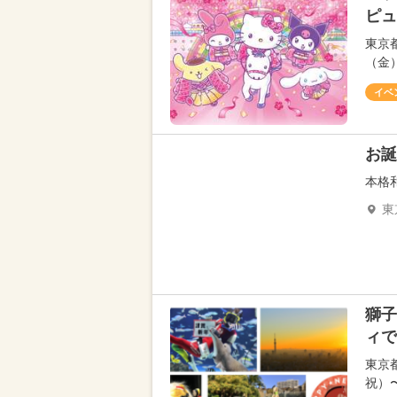
ピュ
東京
（金
イベ
お誕
本格
東
獅子
ィで
東京
祝）