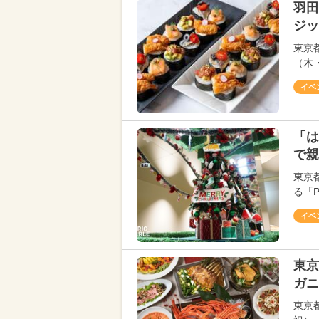
羽田
ジッ
東京
（木
イベ
「は
で親
東京
る「P
イベ
東京
ガニ
東京