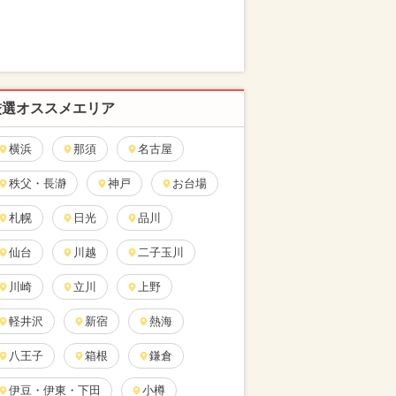
厳選オススメエリア
横浜
那須
名古屋
秩父・長瀞
神戸
お台場
札幌
日光
品川
仙台
川越
二子玉川
川崎
立川
上野
軽井沢
新宿
熱海
八王子
箱根
鎌倉
伊豆・伊東・下田
小樽