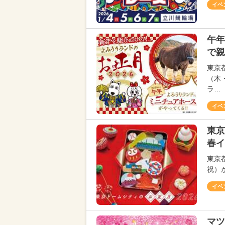
イベ
午年
で親
東京
（木
ラ…
イベ
東京
春イ
東京
祝）
イベ
マツ