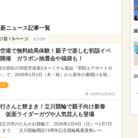
最新ニュース記事一覧
誕
ジ目 / 3ページ
全52件
空港で無料絵馬体験！親子で楽しむ初詣イベ
開催 ガラポン抽選会や福袋も！
都大田区の羽田空港第3ターミナル直結「羽田エアポートガ
ン」で、2026年1月1日（木・祝）から新年の幕開けを祝…
2
ント
2025年12月26日
行さんと餅まき！立川競輪で親子向け新春
 仮面ライダーガヴや人気芸人も登場
都立川市のたちかわ競輪で、2026年1月4日（日）〜1月7日
）まで、「立川競輪開設74周年記念競輪鳳凰賞典レー…