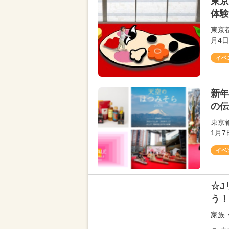
東京
体験
東京
月4
イベ
新年
の伝
東京都
1月
イベ
☆J
う！
家族