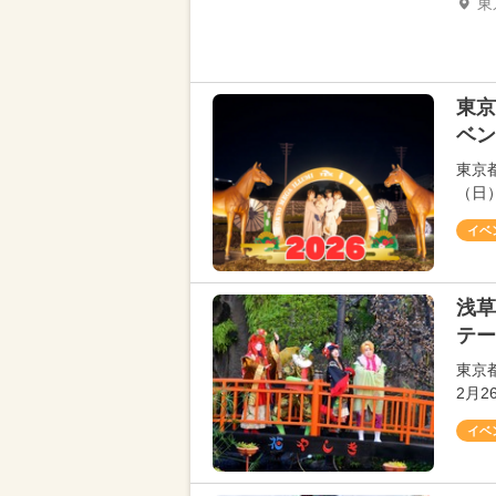
東
東京
ベン
東京
（日）
イベ
浅草
テー
東京
2月
イベ