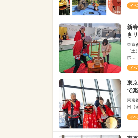
イベ
新春
きリ
東京
（土
供…
イベ
東京
で楽
東京
日（
イベ