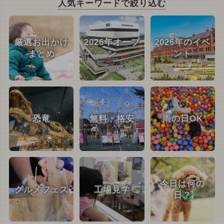
人気キーワードで絞り込む
厳選お出かけ
2026年オープ
2026年のイベ
まとめ
ン
ント
恐竜
無料・格安
雨の日OK
今日は何の
グルメフェス
工場見学
日？