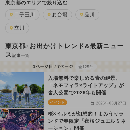
東京都のエリアで絞り込む
二子玉川
お台場
品川
立川
東京都
お出かけトレンド&最新ニュー
の
ス
記事一覧
1ページ目 / 7ページ
全125件
入場無料で楽しめる青の絶景。
「ネモフィラ×ライトアップ」が
舎人公園で2026年も開催
イベント
2026年03月27日
桜×イルミが幻想的！よみうりラ
ンドで春限定「夜桜ジュエルミネ
ーション」開催