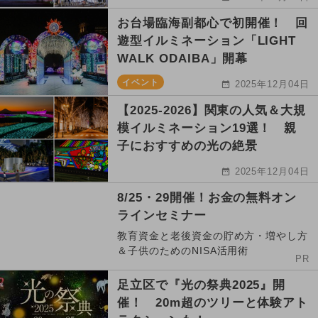
お台場臨海副都心で初開催！ 回
遊型イルミネーション「LIGHT
WALK ODAIBA」開幕
イベント
2025年12月04日
【2025-2026】関東の人気＆大規
模イルミネーション19選！ 親
子におすすめの光の絶景
2025年12月04日
8/25・29開催！お金の無料オン
ラインセミナー
教育資金と老後資金の貯め方・増やし方
＆子供のためのNISA活用術
PR
足立区で『光の祭典2025』開
催！ 20m超のツリーと体験アト