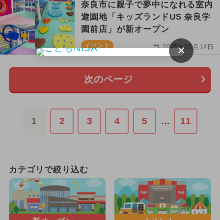
奈良市に親子で夢中になれる室内
遊園地「キッズランドUS 奈良学
園前店」が新オープン
イベント
×
2025年05月14日
次のページ
1
2
3
4
5
…
11
カテゴリで絞り込む