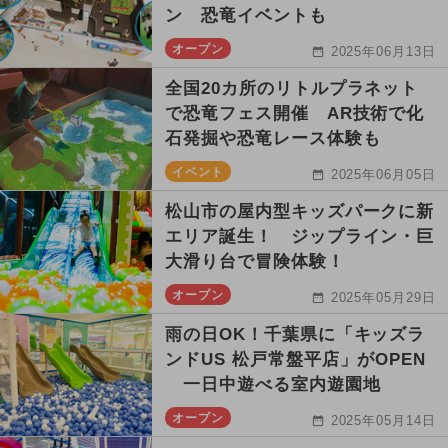
ン 恐竜イベントも
オープン
2025年06月13日
全国20カ所のリトルプラネット
で恐竜フェス開催 AR技術で化
石発掘や恐竜レース体験も
イベント
2025年06月05日
松山市の屋内型キッズパークに新
エリア誕生！ ジップライン・巨
大滑り台で冒険体験！
オープン
2025年05月29日
雨の日OK！千葉県に「キッズラ
ンドUS 松戸常盤平店」がOPEN
一日中遊べる室内遊園地
オープン
2025年05月14日