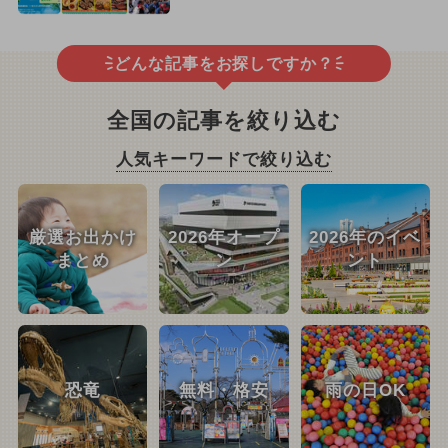
どんな記事をお探しですか？
全国の記事を絞り込む
人気キーワードで絞り込む
厳選お出かけ
2026年オープ
2026年のイベ
まとめ
ン
ント
恐竜
無料・格安
雨の日OK