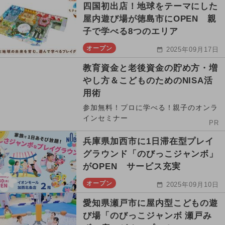
四国初出店！地球をテーマにした
屋内遊び場が徳島市にOPEN 親
子で学べる8つのエリア
オープン
2025年09月17日
教育資金と老後資金の貯め方・増
やし方＆こどものためのNISA活
用術
参加無料！プロに学べる！親子のオンラ
インセミナー
PR
兵庫県加西市に1日滞在型プレイ
グラウンド「のびっこジャンボ」
がOPEN サービス充実
オープン
2025年09月10日
愛知県瀬戸市に屋内型こどもの遊
び場「のびっこジャンボ 瀬戸み