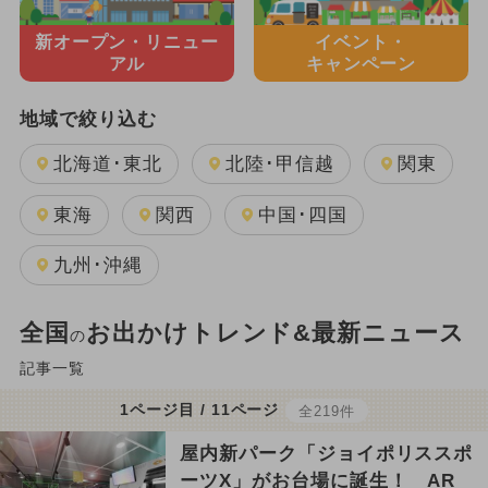
新オープン・
リニュー
イベント・
アル
キャンペーン
地域で絞り込む
北海道･東北
北陸･甲信越
関東
東海
関西
中国･四国
九州･沖縄
全国
お出かけトレンド&最新ニュース
の
記事一覧
1ページ目 / 11ページ
全219件
屋内新パーク「ジョイポリススポ
ーツX」がお台場に誕生！ AR