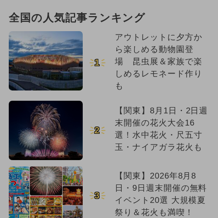
全国の人気記事ランキング
アウトレットに夕方か
ら楽しめる動物園登
場 昆虫展＆家族で楽
1
しめるレモネード作り
も
【関東】8月1日・2日週
末開催の花火大会16
2
選！水中花火・尺五寸
玉・ナイアガラ花火も
【関東】2026年8月8
日・9日週末開催の無料
3
イベント20選 大規模夏
祭り＆花火も満喫！