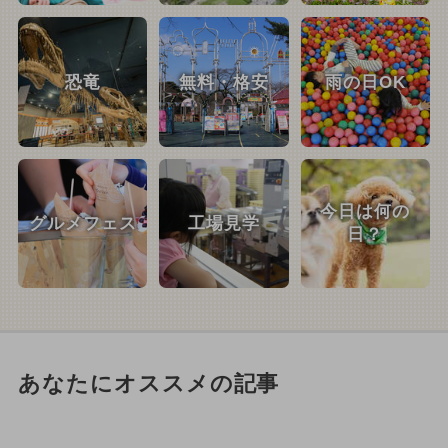
恐竜
無料・格安
雨の日OK
今日は何の
グルメフェス
工場見学
日？
あなたにオススメの記事