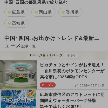
中国･四国の都道府県で絞り込む
広島県
岡山県
香川県
高知県
中国･四国
お出かけトレンド&最新ニ
の
ュース
記事一覧
1ページ目 / 1ページ
全3件
ピカチュウとヤドンがお出迎え！
香川県初のポケモンセンターが
高松市に2025年秋OPEN
オープン
2025年07月14日
広島市佐伯区のアウトレットに期
間限定ウォーターパーク登場！
親子で涼しく水遊び！