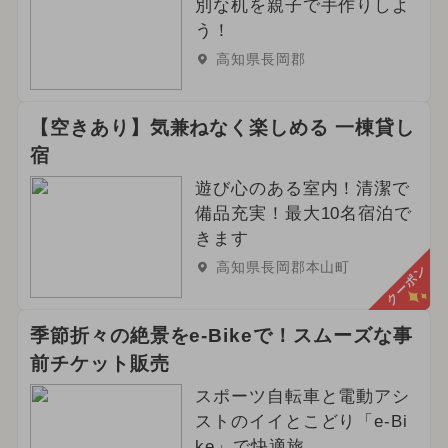
別な机を親子で手作りしよ
う！
高知県長岡郡
【空きあり】気兼ねなく楽しめる 一棟貸し
宿
遊び心のある室内！清潔で
備品充実！最大10名宿泊で
きます
高知県長岡郡本山町
クーポン
季節折々の絶景をe-Bikeで！スムーズな事
前チケット販売
スポーツ自転車と電動アシ
ストのイイとこどり「e-Bi
ke」で快適旅