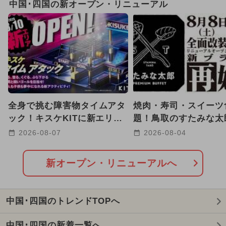
中国･四国の新オープン・リニューアル
2025年10月のイベント
2024年11月のイベント
2025年9月のイベント
雨の日OK
2025年3月のイベント
全身で挑む障害物タイムアタ
焼肉・寿司・スイーツ
2026年1月のイベント
ック！キスケKITに新エリア
題！鳥取のすたみな太
が誕生【愛媛・松山】
8/8リニューアルオー
2026-08-07
2026-08-04
2024年12月のイベント
2025年7月のイベント
新オープン・リニューアルへ
2025年5月のイベント
中国･四国のトレンドTOPへ
2026年7月のイベント
中国･四国の新着一覧へ