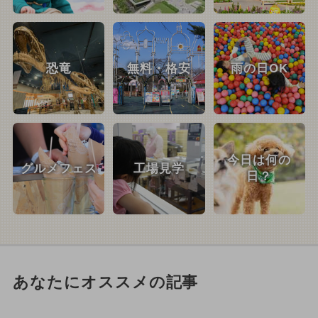
恐竜
無料・格安
雨の日OK
今日は何の
グルメフェス
工場見学
日？
あなたにオススメの記事