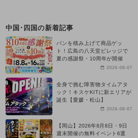
2024年5月のイベント
2024年6月のイベント
中国･四国の新着記事
夏休み（日帰り）
パンを積み上げて商品ゲッ
スイーツビュッフェ
ト！広島の八天堂ビレッジで
夏の感謝祭・10周年が開催
2026年2月のイベント
キャラクター
2026-08-07
イルミネーション
冬休み
全身で挑む障害物タイムアタ
ック！キスケKITに新エリアが
グルメフェス
夏休み（涼しい）
誕生【愛媛・松山】
職業体験
2024年3月のイベント
2026-08-07
クリスマス
2026年6月のイベント
【岡山】2026年8月8日・9日
週末開催の無料イベント6選
アート
2026年4月のイベント