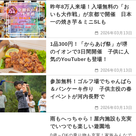
昨年8万人来場！入場無料の「お
いも大作戦」が京都で開催 日本
一の焼き芋＆ミニSLも
2026年03月13日
1品300円！「からあげ祭」が堺
のイオンで3日間開催 子供に人
気のYouTuberも登場！
2026年03月13日
参加無料！ゴルフ場でちゃんばら
＆パンケーキ作り 子供主役の春
イベントが河内長野で
2026年03月13日
雨もへっちゃら！屋内施設も充実
でいつでも楽しい遊園地
0歳～OKの乗り物も充実！家族みんなで