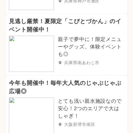
兵庫県神戸市灘区
2024年9月のイベント
2026年4月のイベント
見逃し厳禁！夏限定「こびとづかん」のイ
ベント開催中！
2025年5月のイベント
親子で夢中に！限定メニュ
ーやグッズ、体験イベント
夏休み（日帰り）
冬休み
も◎
2024年2月のイベント
兵庫県南あわじ市
2026年6月のイベント
春休み
今年も開催中！毎年大人気のじゃぶじゃぶ
職業体験
広場◎
とても浅い親水施設なので
安心！2つのエリアで大は
しゃぎ！
大阪府堺市南区