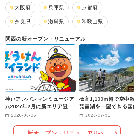
週末イベント関西パック
夏休み
大阪府
兵庫県
京都府
日帰り
雨の日OK
奈良県
滋賀県
和歌山県
GW(ゴールデンウィーク)
関西の新オープン・リニューアル
キャラクター
2026年1月のイベント
2025年12月のイベント
2025年11月のイベント
2024年12月のイベント
神戸アンパンマンミュージア
標高1,100m超で空中
2024年5月のイベント
ム2027年2月に新エリア誕生
琵琶湖を一望できる国
へ 海と冒険がテーマ！
220mの絶景吊り橋が
2026-08-06
2026-07-31
2024年7月のイベント
【滋賀】
2025年1月のイベント
新オープン・リニューアルへ