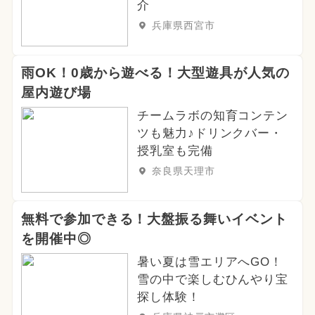
2025年2月のイベント
介
兵庫県西宮市
2026年7月のイベント
2024年8月のイベント
雨OK！0歳から遊べる！大型遊具が人気の
屋内遊び場
2026年3月のイベント
チームラボの知育コンテン
ツも魅力♪ドリンクバー・
2024年10月のイベント
グルメフェス
授乳室も完備
イルミネーション
奈良県天理市
2025年7月のイベント
無料で参加できる！大盤振る舞いイベント
2024年6月のイベント
を開催中◎
暑い夏は雪エリアへGO！
2026年5月のイベント
雪の中で楽しむひんやり宝
探し体験！
2025年4月のイベント