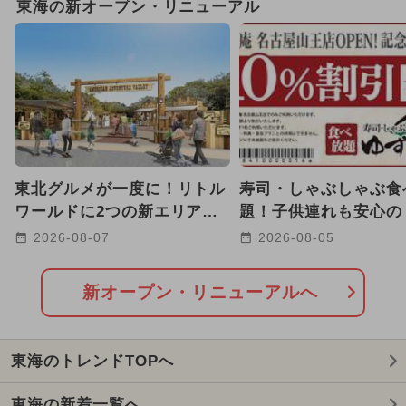
東海の新オープン・リニューアル
2026年1月のイベント
2025年3月のイベント
2024年12月のイベント
2025年10月のイベント
東北グルメが一度に！リトル
寿司・しゃぶしゃぶ食
2026年8月のイベント
ワールドに2つの新エリア誕
題！子供連れも安心の
生 弓矢や宝石探しも！
庵 名古屋山王店」が
2026-08-07
2026-08-05
2024年7月のイベント
プン
2026年7月のイベント
新オープン・リニューアルへ
2025年8月のイベント
東海のトレンドTOPへ
2024年11月のイベント
東海の新着一覧へ