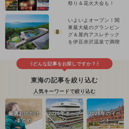
祭り＆花火大会も！
いよいよオープン！関
東最大級のグランピン
3
グ＆屋内アスレチック
を伊豆赤沢温泉で満喫
どんな記事をお探しですか？
東海の記事を絞り込む
人気キーワードで絞り込む
厳選お出かけ
2026年オープ
2026年のイベ
まとめ
ン
ント