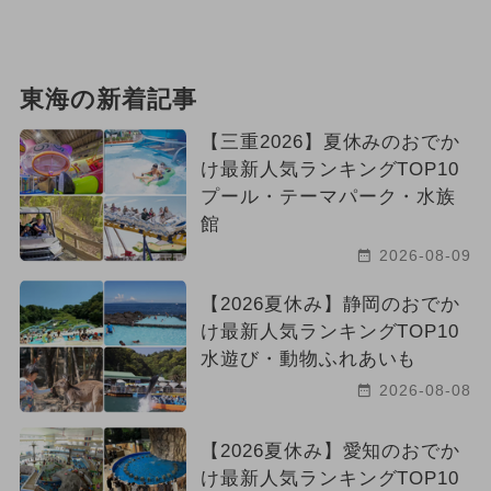
2026年5月のイベント
2026年4月のイベント
クリスマス
東海の新着記事
イルミネーション
グルメフェス
【三重2026】夏休みのおでか
け最新人気ランキングTOP10
2024年10月のイベント
冬休み
プール・テーマパーク・水族
館
2024年4月のイベント
2026-08-09
2024年5月のイベント
【2026夏休み】静岡のおでか
2024年9月のイベント
け最新人気ランキングTOP10
水遊び・動物ふれあいも
夏休み（日帰り）
2026-08-08
2025年6月のイベント
【2026夏休み】愛知のおでか
け最新人気ランキングTOP10
2026年6月のイベント
アウトドア