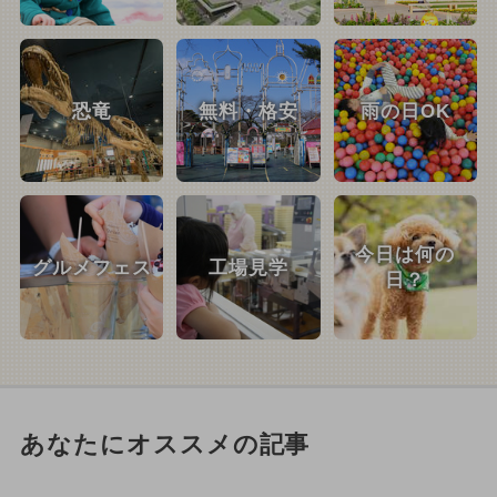
恐竜
無料・格安
雨の日OK
今日は何の
グルメフェス
工場見学
日？
あなたにオススメの記事