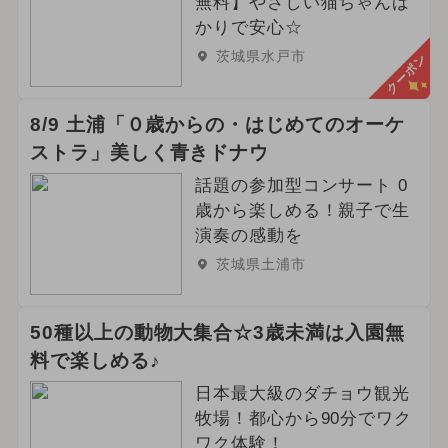
無料】やさしい猫ちゃんば
2024年12月のイベント
かりで安心☆
茨城県水戸市
クーポン
都民の日・県民の日・市民の日
2025年1月のイベント
8/9 土浦「０歳からの・はじめてのオーケ
ストラ」美しく青きドナウ
イルミネーション
ハロウィン
話題の参加型コンサート 0
2024年3月のイベント
歳から楽しめる！親子で生
演奏の感動を
2025年7月のイベント
茨城県土浦市
2026年5月のイベント
50種以上の動物大集合☆3歳未満は入園無
ご当地グルメ・限定メニュー
料で楽しめる♪
日本最大級のダチョウ観光
2025年6月のイベント
牧場！都心から90分でワク
2026年4月のイベント
クリスマス
ワク体験！