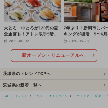
2024年11月のイベント
2024年7月のイベント
大とろ・中とろが120円の記
7年ぶり！新潟市にバ
2025年12月のイベント
念企画も！アトレ取手5階に
キングが復活 5〜6
市内初出店の「くら寿司」
て全国8店舗が続々オ
2026-06-02
2026-05-28
2025年3月のイベント
OPEN！
も！
2026年7月のイベント
キャラクター
新オープン・リニューアルへ
グルメフェス
2024年10月のイベント
茨城県のトレンドTOPへ
2026年3月のイベント
茨城県の新着一覧へ
2025年10月のイベント
TOP
トレンド
イベント・キャンペーン
アウトドア
関東
2025年2月のイベント