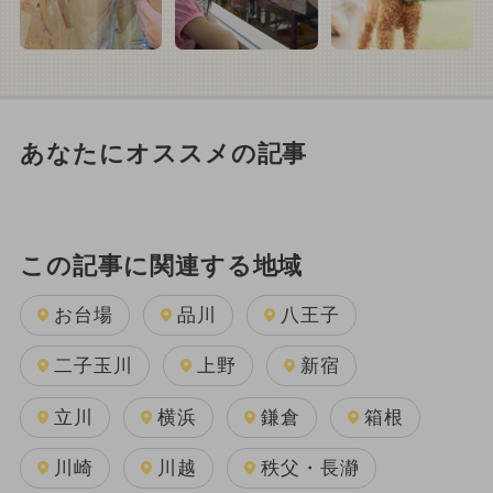
あなたにオススメの記事
この記事に関連する地域
お台場
品川
八王子
二子玉川
上野
新宿
立川
横浜
鎌倉
箱根
川崎
川越
秩父・長瀞