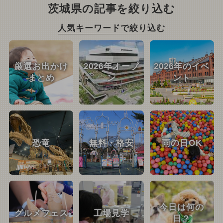
茨城県の記事を絞り込む
人気キーワードで絞り込む
厳選お出かけ
2026年オープ
2026年のイベ
まとめ
ン
ント
恐竜
無料・格安
雨の日OK
今日は何の
グルメフェス
工場見学
日？