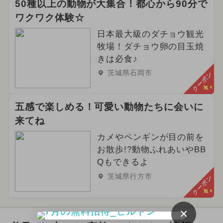
50種以上の動物が大集合！都心から90分で
ご当地グルメ・限定メニュー
ワクワク体験☆
日本最大級のダチョウ観光
2025年6月のイベント
牧場！ダチョウ卵の目玉焼
2026年4月のイベント
クリスマス
きは必食♪
茨城県石岡市
クーポン
2024年6月のイベント
五感で楽しめる！可愛い動物たちに会いに
来てね
カメやペンギンが目の前を
お散歩!?動物ふれあいやBB
Qもできるよ
茨城県行方市
クーポン
×