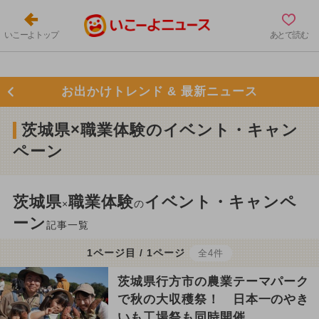
いこーよトップ
あとで読む
お出かけトレンド & 最新ニュース
茨城県×職業体験のイベント・キャン
ペーン
茨城県
職業体験
イベント・キャンペ
×
の
ーン
記事一覧
1ページ目 / 1ページ
全4件
茨城県行方市の農業テーマパーク
で秋の大収穫祭！ 日本一のやき
いも工場祭も同時開催