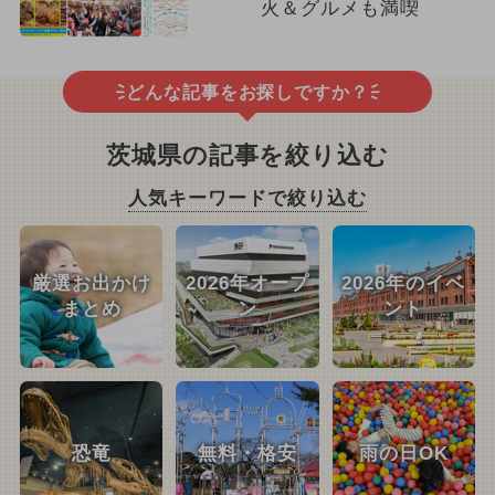
火＆グルメも満喫
どんな記事をお探しですか？
茨城県の記事を絞り込む
人気キーワードで絞り込む
厳選お出かけ
2026年オープ
2026年のイベ
まとめ
ン
ント
恐竜
無料・格安
雨の日OK