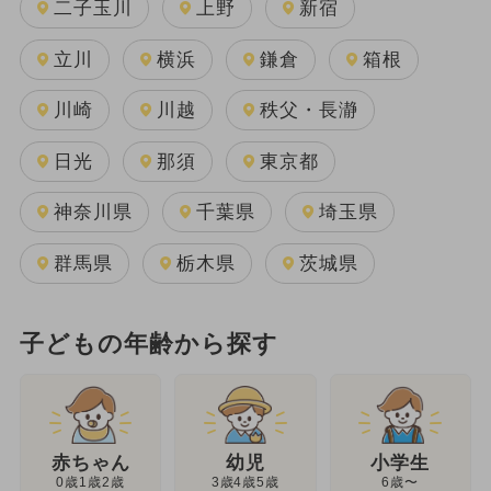
二子玉川
上野
新宿
立川
横浜
鎌倉
箱根
川崎
川越
秩父・長瀞
日光
那須
東京都
神奈川県
千葉県
埼玉県
群馬県
栃木県
茨城県
子どもの年齢から探す
幼児
赤ちゃん
小学生
3歳4歳5歳
0歳1歳2歳
6歳〜