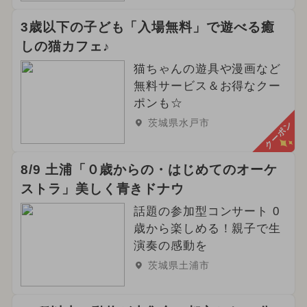
2025年9月のイベント
3歳以下の子ども「入場無料」で遊べる癒
2024年8月のイベント
しの猫カフェ♪
2024年9月のイベント
猫ちゃんの遊具や漫画など
無料サービス＆お得なクー
2024年12月のイベント
ポンも☆
茨城県水戸市
クーポン
都民の日・県民の日・市民の日
花火
2025年1月のイベント
8/9 土浦「０歳からの・はじめてのオーケ
ストラ」美しく青きドナウ
イルミネーション
ハロウィン
話題の参加型コンサート 0
2024年3月のイベント
歳から楽しめる！親子で生
演奏の感動を
2025年7月のイベント
茨城県土浦市
2026年5月のイベント