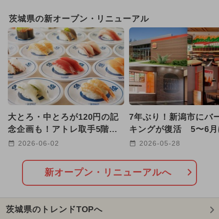
GW(ゴールデンウィーク)
日帰り
茨城県の新オープン・リニューアル
2026年1月のイベント
2026年8月のイベント
2024年11月のイベント
2024年7月のイベント
大とろ・中とろが120円の記
7年ぶり！新潟市にバ
2025年12月のイベント
念企画も！アトレ取手5階に
キングが復活 5〜6
市内初出店の「くら寿司」
て全国8店舗が続々オ
2026-06-02
2026-05-28
2025年3月のイベント
OPEN！
も！
2026年7月のイベント
キャラクター
新オープン・リニューアルへ
グルメフェス
2024年10月のイベント
茨城県のトレンドTOPへ
2026年3月のイベント