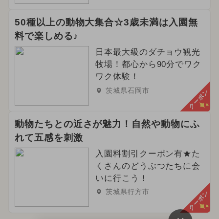
2025年1月のイベント
50種以上の動物大集合☆3歳未満は入園無
料で楽しめる♪
イルミネーション
ハロウィン
日本最大級のダチョウ観光
2024年3月のイベント
牧場！都心から90分でワク
ワク体験！
2025年7月のイベント
茨城県石岡市
クーポン
2026年5月のイベント
動物たちとの近さが魅力！自然や動物にふ
ご当地グルメ・限定メニュー
れて五感を刺激
入園料割引クーポン有★た
2025年6月のイベント
くさんのどうぶつたちに会
2026年4月のイベント
クリスマス
いに行こう！
茨城県行方市
クーポン
2024年6月のイベント