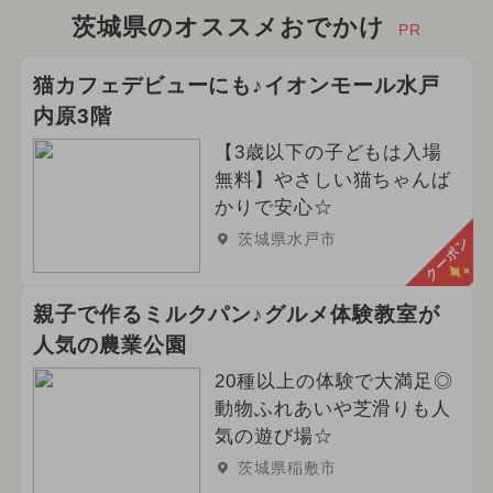
2024年5月のイベント
茨城県のオススメおでかけ
PR
2025年5月のイベント
猫カフェデビューにも♪イオンモール水戸
内原3階
2026年6月のイベント
雨の日OK
【3歳以下の子どもは入場
2024年4月のイベント
無料】やさしい猫ちゃんば
かりで安心☆
2025年8月のイベント
茨城県水戸市
クーポン
2025年9月のイベント
花火
親子で作るミルクパン♪グルメ体験教室が
2024年8月のイベント
人気の農業公園
2024年9月のイベント
20種以上の体験で大満足◎
動物ふれあいや芝滑りも人
2024年12月のイベント
気の遊び場☆
茨城県稲敷市
都民の日・県民の日・市民の日