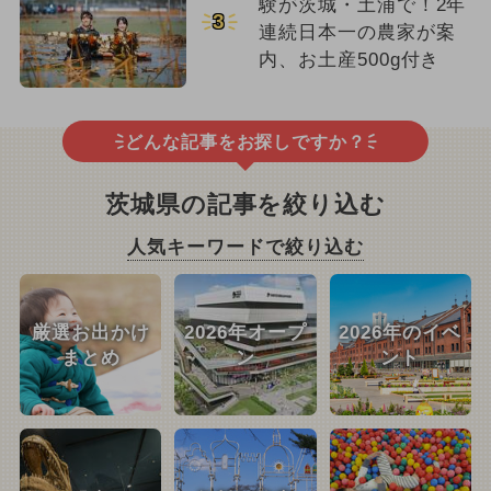
験が茨城・土浦で！2年
3
連続日本一の農家が案
内、お土産500g付き
どんな記事をお探しですか？
茨城県の記事を絞り込む
人気キーワードで絞り込む
厳選お出かけ
2026年オープ
2026年のイベ
まとめ
ン
ント