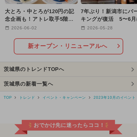
2024年7月のイベント
大とろ・中とろが120円の記
7年ぶり！新潟市にバ
2025年12月のイベント
念企画も！アトレ取手5階に
キングが復活 5〜6
市内初出店の「くら寿司」
て全国8店舗が続々オ
2026-06-02
2026-05-28
2025年3月のイベント
OPEN！
も！
2026年7月のイベント
キャラクター
新オープン・リニューアルへ
グルメフェス
2024年10月のイベント
茨城県のトレンドTOPへ
2026年3月のイベント
茨城県の新着一覧へ
2025年10月のイベント
TOP
トレンド
イベント・キャンペーン
2023年10月のイベント
2025年2月のイベント
2025年4月のイベント
おでかけ先に迷ったらココ！
2026年2月のイベント