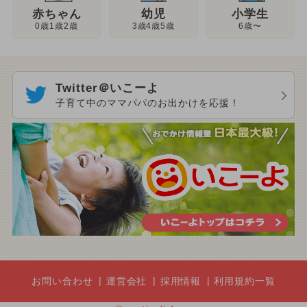
幼児
赤ちゃん
小学生
3歳4歳5歳
0歳1歳2歳
6歳〜
Twitter＠いこーよ
子育て中のママパパのお出かけを応援！
お問い合わせ
運営会社
採用情報
利用規約一覧