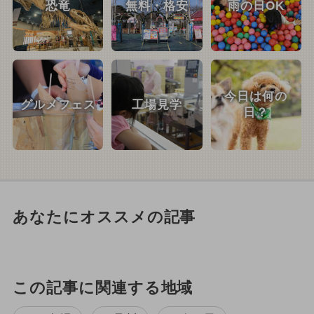
恐竜
無料・格安
雨の日OK
今日は何の
グルメフェス
工場見学
日？
あなたにオススメの記事
この記事に関連する地域