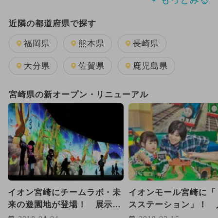
2025年8月のイベント
近隣の都道府県で探す
2025年11月のイベント
福岡県
熊本県
長崎県
2025年5月のイベント
大分県
佐賀県
鹿児島県
2025年3月のイベント
宮崎県の新オープン・リニューアル
2025年7月のイベント
2026年8月のイベント
2024年11月のイベント
2026年7月のイベント
イオン宮崎にチームラボ・未
イオンモール宮崎に「
2025年2月のイベント
来の遊園地が登場！ 展示内
スステーション」！ 
容を紹介
具が満載