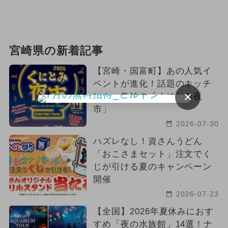
ハロウィン
ポケモン
アウトドア
2025年1月のイベント
宮崎県の新着記事
お正月
グルメフェス
【宮崎・国富町】あの人気イ
ベントが進化！話題のキッチ
2024年4月のイベント
×
ンカー集結の「くにとみ夜
市」
2026年6月のイベント
雨の日OK
2026-07-30
夏休み（涼しい）
ハズレなし！資さんうどん
「おこさまセット」注文でく
じが引ける夏のキャンペーン
開催
2026-07-23
【全国】2026年夏休みにおす
すめ「夜の水族館」14選！ナ