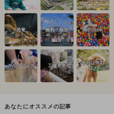
恐竜
無料・格安
雨の日OK
今日は何の
グルメフェス
工場見学
日？
あなたにオススメの記事