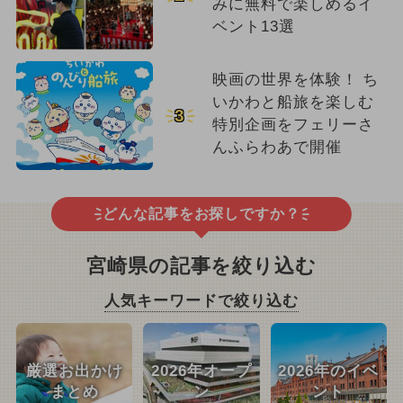
みに無料で楽しめるイ
ベント13選
映画の世界を体験！ ち
いかわと船旅を楽しむ
3
特別企画をフェリーさ
んふらわあで開催
どんな記事をお探しですか？
宮崎県の記事を絞り込む
人気キーワードで絞り込む
厳選お出かけ
2026年オープ
2026年のイベ
まとめ
ン
ント