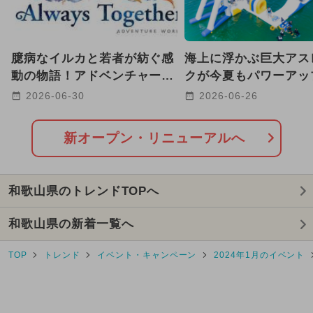
2026年1月のイベント
2026年7月のイベント
臆病なイルカと若者が紡ぐ感
海上に浮かぶ巨大アス
2025年2月のイベント
動の物語！アドベンチャーワ
クが今夏もパワーア
ールドで新生マリンライブ開
和歌山の夏を全力で楽
2026-06-30
2026-06-26
GW(ゴールデンウィーク)
幕
2026年2月のイベント
新オープン・リニューアルへ
イルミネーション
和歌山県のトレンドTOPへ
2025年1月のイベント
和歌山県の新着一覧へ
2026年3月のイベント
TOP
トレンド
イベント・キャンペーン
2024年1月のイベント
2025年7月のイベント
冬休み
2025年8月のイベント