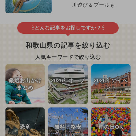
川遊び＆プールも
どんな記事をお探しですか？
和歌山県の記事を絞り込む
人気キーワードで絞り込む
厳選お出かけ
2026年オープ
2026年のイベ
まとめ
ン
ント
恐竜
無料・格安
雨の日OK