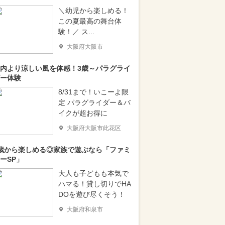
＼幼児から楽しめる！
この夏最高の舞台体
験！／ ス...
大阪府大阪市
内より涼しい風を体感！3歳～パラグライ
ー体験
8/31まで！いこーよ限
定 パラグライダー＆バ
イクが超お得に
大阪府大阪市此花区
歳から楽しめる◎家族で遊ぶなら「ファミ
ーSP」
大人も子どもも本気で
ハマる！貸し切りでHA
DOを遊び尽くそう！
大阪府和泉市