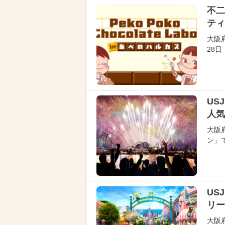
不二
ティ
大阪
28日
US
人気
大阪
ン」で
US
リー
大阪