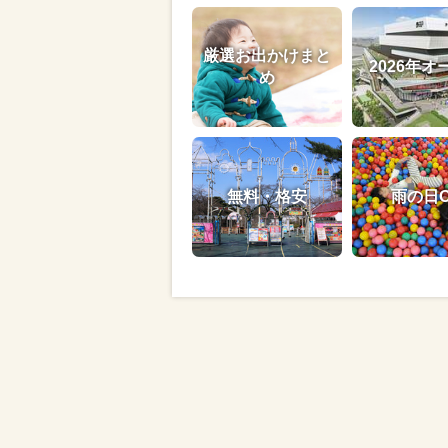
厳選お出かけまと
2026年オ
め
無料・格安
雨の日