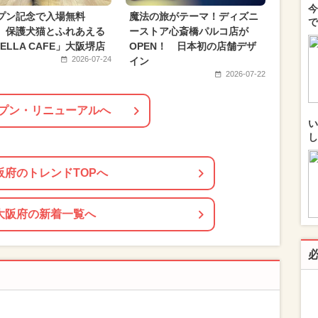
今
日帰り）
ご当地グルメ・限定メニュー
春休み
プン記念で入場無料
魔法の旅がテーマ！ディズニ
で
 保護犬猫とふれあえる
ーストア心斎橋パルコ店が
ELLA CAFE」大阪堺店
OPEN！ 日本初の店舗デザ
2026-07-24
イン
2026-07-22
プン・リニューアルへ
い
し
阪府のトレンドTOPへ
大阪府の新着一覧へ