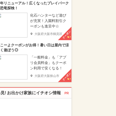
年リニューアル！広くなったプレイパーク
恐竜探検！
化石ハンターなど遊び
が充実！入園料割引ク
ーポンも進呈中☆
クーポン
大阪府大阪市鶴見区
こーよクーポンがお得！暑い日は屋内で涼
く遊ぼう◎
「一般料金」も「アプ
リ会員料金」もクーポ
ン利用で安くなる！
クーポン
大阪府大阪狭山市
必見! お出かけ家族にイチオシ情報
PR