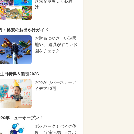
け先を厳選してお届
け！
円・格安のお出かけガイド
お財布にやさしい遊園
地や、 遊具がすごい公
園をチェック！
生日特典＆割引2026
おでかけバースデーア
イデア20選
026年ニューオープン！
ポケパーク！バイク体
験！ 宇宙兄弟！eスポ