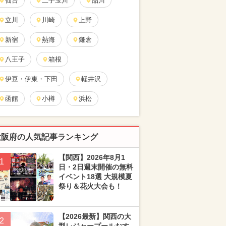
仙台
二子玉川
品川
立川
川崎
上野
新宿
熱海
鎌倉
八王子
箱根
伊豆・伊東・下田
軽井沢
函館
小樽
浜松
大阪府の人気記事ランキング
【関西】2026年8月1
1
日・2日週末開催の無料
イベント18選 大規模夏
祭り＆花火大会も！
【2026最新】関西の大
2