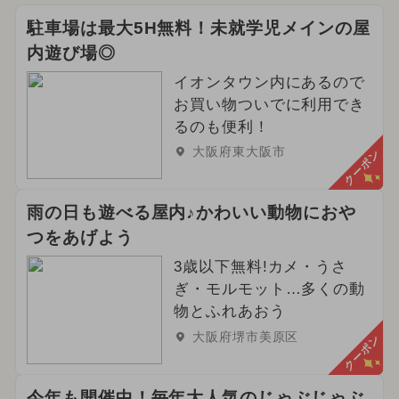
2025年3月のイベント
駐車場は最大5H無料！未就学児メインの屋
内遊び場◎
2026年5月のイベント
イオンタウン内にあるので
2024年4月のイベント
お買い物ついでに利用でき
るのも便利！
2025年8月のイベント
大阪府東大阪市
クーポン
2026年4月のイベント
雨の日も遊べる屋内♪かわいい動物におや
2025年2月のイベント
つをあげよう
2025年10月のイベント
3歳以下無料!カメ・うさ
ぎ・モルモット…多くの動
2024年8月のイベント
物とふれあおう
大阪府堺市美原区
クーポン
2025年7月のイベント
イルミネーション
今年も開催中！毎年大人気のじゃぶじゃぶ