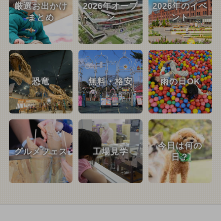
厳選お出かけ
2026年オープ
2026年のイベ
まとめ
ン
ント
恐竜
無料・格安
雨の日OK
今日は何の
グルメフェス
工場見学
日？