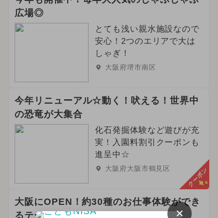
広場◎
2025年9月のイベント
とても浅い親水施設なので
2024年10月のイベント
安心！2つのエリアで大は
しゃぎ！
2024年2月のイベント
大阪府堺市南区
2024年9月のイベント
今年リニューアル☆動く！吠える！世界中
2025年5月のイベント
の恐竜が大集合
化石発掘体験など遊びが充
2025年4月のイベント
冬休み
実！入園料割引クーポンも
2024年6月のイベント
進呈中☆
大阪府大阪市鶴見区
クーポン
2026年6月のイベント
夏休み（日帰り）
大阪にOPEN！約30種のお仕事体験ができ
×
るテーマパーク♪