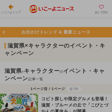
いこーよトップ
あとで読む
お出かけトレンド & 最新ニュース
滋賀県×キャラクターのイベント・キ
ャンペーン
滋賀県
キャラクター
イベント・キャ
×
の
ンペーン
記事一覧
1ページ目 / 1ページ
全7件
コビト探しや限定グルメも登場！
滋賀・ブルーメの丘で「こびとづ
かんの夏休み」が開幕