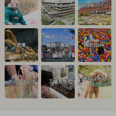
厳選お出かけ
2026年オープ
2026年のイベ
まとめ
ン
ント
恐竜
無料・格安
雨の日OK
今日は何の
グルメフェス
工場見学
日？