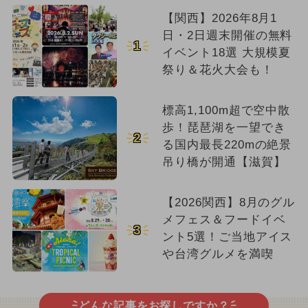
【関西】2026年8月1
日・2日週末開催の無料
1
イベント18選 大規模夏
祭り＆花火大会も！
標高1,100m超で空中散
歩！琵琶湖を一望でき
2
る国内最長220mの絶景
吊り橋が開通【滋賀】
【2026関西】8月のグル
メフェス＆フードイベ
3
ント5選！ご当地アイス
や台湾グルメを満喫
どんな記事をお探しですか？