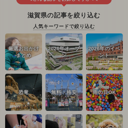
滋賀県の記事を絞り込む
人気キーワードで絞り込む
厳選お出かけ
2026年オープ
2026年のイベ
まとめ
ン
ント
恐竜
無料・格安
雨の日OK