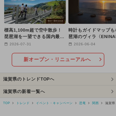
2026年1月のイベント
2026年7月のイベント
標高1,100m超で空中散歩！
時計もガイドマップも
2024年7月のイベント
琵琶湖を一望できる国内最長
琶湖のヴィラ〈ENINA
220mの絶景吊り橋が開通
が滋賀・大津市に2026
2026-07-31
2026-06-04
2024年12月のイベント
日帰り
【滋賀】
OPEN
2026年6月のイベント
新オープン・リニューアルへ
2025年8月のイベント
滋賀県のトレンドTOPへ
2026年4月のイベント
滋賀県の新着一覧へ
2026年5月のイベント
TOP
トレンド
イベント・キャンペーン
恐竜
関西
滋賀県
2026年3月のイベント