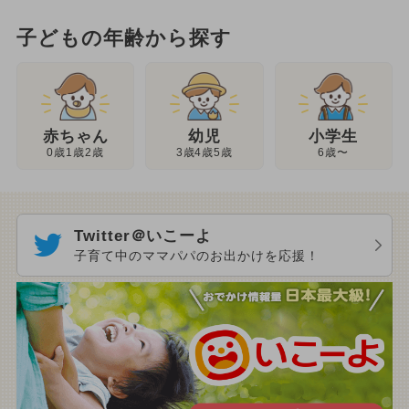
子どもの年齢から探す
幼児
赤ちゃん
小学生
3歳4歳5歳
0歳1歳2歳
6歳〜
Twitter＠いこーよ
子育て中のママパパのお出かけを応援！