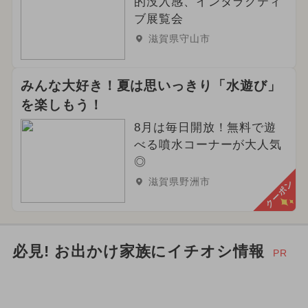
的没入感、インタラクティ
2025年7月のイベント
ブ展覧会
滋賀県守山市
2024年10月のイベント
2024年6月のイベント
みんな大好き！夏は思いっきり「水遊び」
を楽しもう！
2024年2月のイベント
キャラクター
8月は毎日開放！無料で遊
グルメフェス
2024年4月のイベント
べる噴水コーナーが大人気
◎
2025年6月のイベント
滋賀県野洲市
クーポン
ご当地グルメ・限定メニュー
雨の日OK
2024年5月のイベント
必見! お出かけ家族にイチオシ情報
PR
2024年9月のイベント
いちごビュッフェ
クリスマス