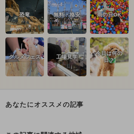
恐竜
無料・格安
雨の日OK
今日は何の
グルメフェス
工場見学
日？
あなたにオススメの記事