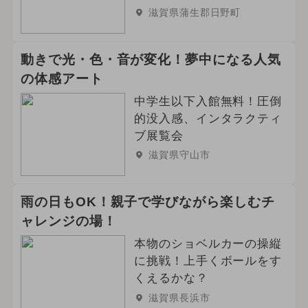
2024年4月のイベント
滋賀県蒲生郡日野町
ご当地グルメ・限定メニュー
花火
動きで光・色・音が変化！夢中になる人気
2024年9月のイベント
の体感アート
中学生以下入館無料！圧倒
2024年5月のイベント
的没入感、インタラクティ
いちごビュッフェ
雨の日OK
ブ展覧会
滋賀県守山市
クリスマス
2024年8月のイベント
冬休み
雨の日もOK！親子で学びながら楽しむチ
ャレンジの場！
本物のショベルカーの操縦
に挑戦！上手くボールをす
くえるかな？
滋賀県長浜市