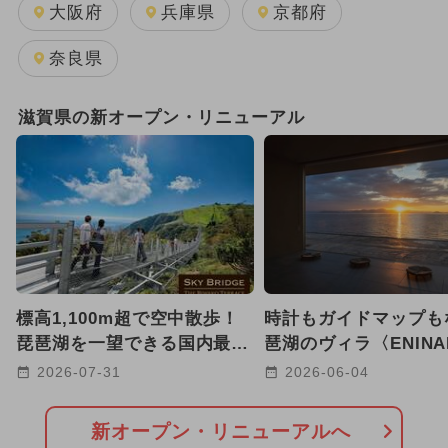
2026年8月のイベント
大阪府
兵庫県
京都府
2025年11月のイベント
夏休み
奈良県
2024年11月のイベント
滋賀県の新オープン・リニューアル
GW(ゴールデンウィーク)
2026年1月のイベント
2026年7月のイベント
2026年2月のイベント
標高1,100m超で空中散歩！
時計もガイドマップも
2024年7月のイベント
琵琶湖を一望できる国内最長
琶湖のヴィラ〈ENINA
220mの絶景吊り橋が開通
が滋賀・大津市に2026
2026-07-31
2026-06-04
2024年12月のイベント
【滋賀】
OPEN
2025年8月のイベント
日帰り
新オープン・リニューアルへ