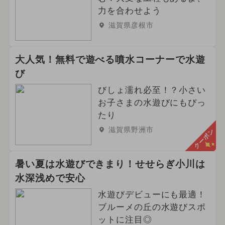
力を合わせよう
2025年12月のイベント
滋賀県彦根市
2025年10月のイベント
大人気！無料で遊べる噴水コーナーで水遊
イルミネーション
び
2025年9月のイベント
キャラクター
びしょ濡れ必至！？小さい
お子さまの水遊びにもぴっ
2024年10月のイベント
たり
滋賀県野洲市
クーポン
2025年7月のイベント
2024年6月のイベント
暑い夏は水遊びできまり！せせらぎ小川は
水深浅めで安心
2024年2月のイベント
グルメフェス
水遊びデビューにも最適！
2025年6月のイベント
ブルーメの丘の水遊びスポ
ットに注目◎