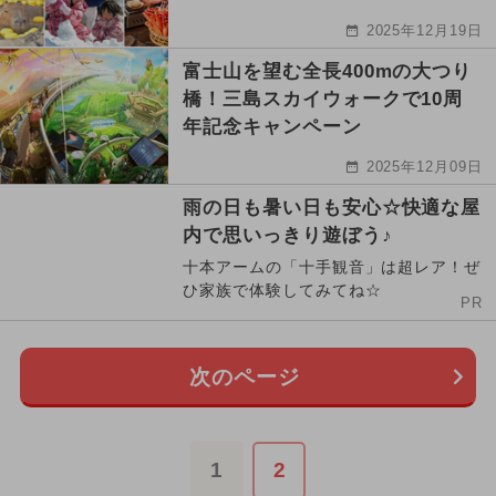
2025年12月19日
富士山を望む全長400mの大つり
橋！三島スカイウォークで10周
年記念キャンペーン
2025年12月09日
雨の日も暑い日も安心☆快適な屋
内で思いっきり遊ぼう♪
十本アームの「十手観音」は超レア！ぜ
ひ家族で体験してみてね☆
PR
次のページ
1
2