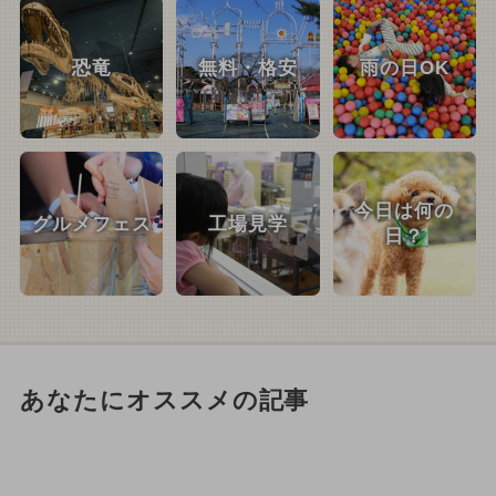
恐竜
無料・格安
雨の日OK
今日は何の
グルメフェス
工場見学
日？
あなたにオススメの記事