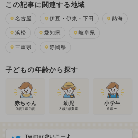
この記事に関連する地域
名古屋
伊豆・伊東・下田
熱海
浜松
愛知県
岐阜県
三重県
静岡県
子どもの年齢から探す
幼児
赤ちゃん
小学生
3歳4歳5歳
0歳1歳2歳
6歳〜
Twitter＠いこーよ