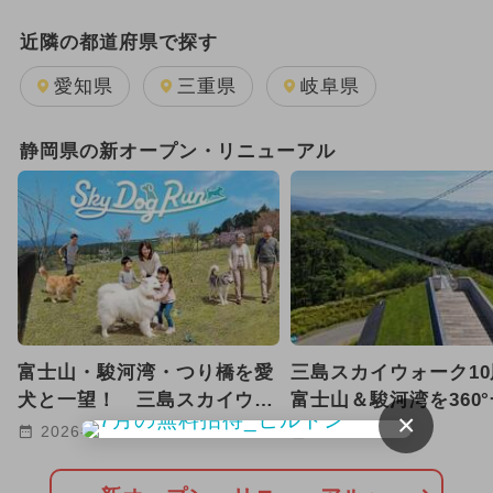
2025年3月のイベント
近隣の都道府県で探す
2025年11月のイベント
愛知県
三重県
岐阜県
2025年12月のイベント
静岡県の新オープン・リニューアル
2026年1月のイベント
2024年12月のイベント
2025年10月のイベント
2026年8月のイベント
富士山・駿河湾・つり橋を愛
三島スカイウォーク1
イルミネーション
犬と一望！ 三島スカイウォ
富士山＆駿河湾を360
×
ークに絶景ドッグラン誕生
きる展望カフェが新オ
2024年7月のイベント
2026-07-03
2026-06-24
2026年7月のイベント