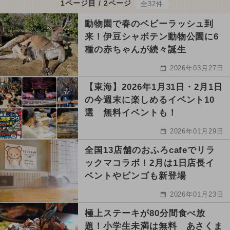
1ページ目 / 2ページ
全32件
動物園で春のベビーラッシュ到
来！伊豆シャボテン動物公園に6
種の赤ちゃんが続々誕生
2026年03月27日
【東海】2026年1月31日・2月1日
の今週末に楽しめるイベント10
選 無料イベントも！
2026年01月29日
全国13店舗のおふろcafeでリラ
ックマコラボ！2月は1日店長イ
ベントやビンゴも新登場
2026年01月23日
極上ステーキが80分間食べ放
題！小学生未満は無料 あさくま