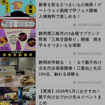
新春を彩るさつまいもの祭典！ゲ
ートウェイ函南で芋フェス開催
入場無料で楽しめる！
2025年12月24日
静岡県三島市の3会場でブランド
野菜「三島甘藷祭り」開催 焼き
芋＆さつまいもを堪能
2025年12月24日
静岡科学館る・く・るで親子向け
古生代企画展開催！三葉虫と化石
150点、触れる体験も
2025年12月22日
【東海】2026年1月におすすめ！
親子向けおでかけ先＆イベントま
とめ