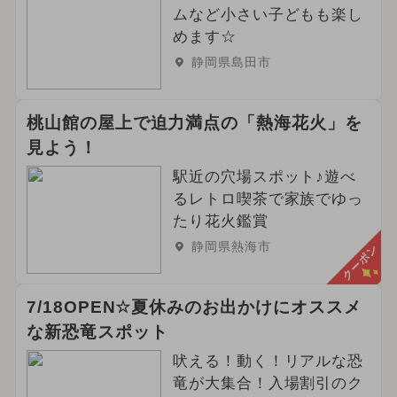
2025年4月のイベント
ムなど小さい子どもも楽し
めます☆
2026年4月のイベント
グルメフェス
静岡県島田市
雨の日OK
2026年5月のイベント
桃山館の屋上で迫力満点の「熱海花火」を
2024年10月のイベント
見よう！
2025年9月のイベント
花火
駅近の穴場スポット♪遊べ
るレトロ喫茶で家族でゆっ
2025年6月のイベント
クリスマス
たり花火鑑賞
静岡県熱海市
クーポン
2024年4月のイベント
冬休み
きかんしゃトーマス
アウトドア
7/18OPEN☆夏休みのお出かけにオススメ
な新恐竜スポット
2023年12月のイベント
吠える！動く！リアルな恐
2024年2月のイベント
竜が大集合！入場割引のク