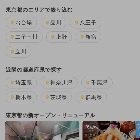
2024年のイベント
雨の日OK
東京都のエリアで絞り込む
夏休み
日帰り
キャラクター
お台場
品川
八王子
週末イベント関東パック
二子玉川
上野
新宿
GW(ゴールデンウィーク)
立川
2025年12月のイベント
近隣の都道府県で探す
2025年11月のイベント
埼玉県
神奈川県
千葉県
2026年1月のイベント
栃木県
茨城県
群馬県
2024年3月のイベント
東京都の新オープン・リニューアル
2026年8月のイベント
ワークショップ
2026年7月のイベント
クリスマス