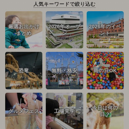
人気キーワードで絞り込む
厳選お出かけ
2026年オープ
2026年のイベ
まとめ
ン
ント
恐竜
無料・格安
雨の日OK
今日は何の
グルメフェス
工場見学
日？