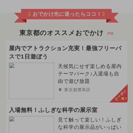
2025年8月のイベント
おでかけ先に迷ったらココ！
2026年5月のイベント
イルミネーション
東京都のオススメおでかけ
PR
2026年3月のイベント
屋内でアトラクション充実！最強フリーパ
スで1日遊ぼう
2024年2月のイベント
天候気にせず楽しめる屋内
2026年6月のイベント
テーマパーク♪入退場も自
由で遊び放題
2025年7月のイベント
東京都豊島区
クーポン
2026年4月のイベント
入場無料！ふしぎな科学の展示室
2024年9月のイベント
グルメフェス
見て触って楽しい！ふしぎ
2024年6月のイベント
春休み
な科学の展示品がいっぱい