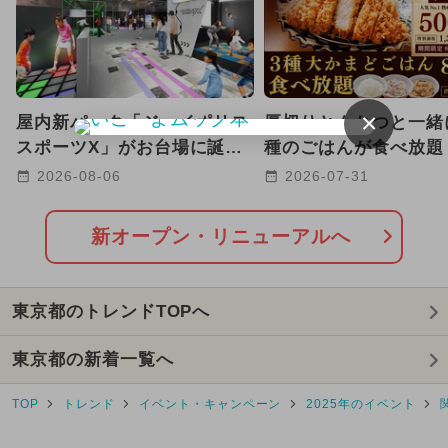
2024年4月のイベント
2024年7月のイベント
×
屋内新パーク「ジョイポリス
厚切りとんかつと一緒
2024年5月のイベント
スポーツX」がお台場に誕
種のごはんが食べ放題
生！ ARやトランポリンで
駅前に老舗店が都心初
2024年11月のイベント
2026-08-06
2026-07-31
遊べる
2026年2月のイベント
新オープン・リニューアルへ
2024年12月のイベント
東京都のトレンドTOPへ
2025年10月のイベント
東京都の新着一覧へ
2025年3月のイベント
TOP
トレンド
イベント・キャンペーン
2025年のイベント
2024年8月のイベント