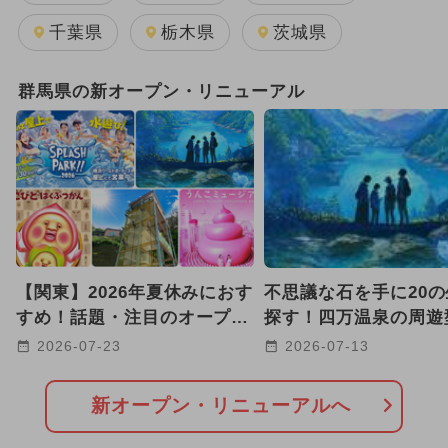
2026年8月のイベント
千葉県
栃木県
茨城県
2026年7月のイベント
群馬県の新オープン・リニューアル
2025年10月のイベント
GW(ゴールデンウィーク)
日帰り
グルメフェス
2025年9月のイベント
2024年7月のイベント
【関東】2026年夏休みにおす
不思議な石を手に20
2026年2月のイベント
すめ！話題・注目のオープン
探す！四万温泉の周遊
リニューアルスポット22選
タルアート体験が新登
2026-07-23
2026-07-13
2026年3月のイベント
都民の日・県民の日・市民の日
新オープン・リニューアルへ
2025年7月のイベント