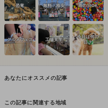
恐竜
無料・格安
雨の日OK
今日は何の
グルメフェス
工場見学
日？
あなたにオススメの記事
この記事に関連する地域