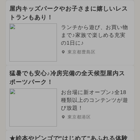
2024年7月のイベント
屋内キッズパークやお子さまに嬉しいレス
トランもあり！
イルミネーション
スポーツ
ランチから遊び、お買い物
春休み
桜・お花見
まで♪家族で楽しめる充実
の1日に♪
2024年1月のイベント
絶景
東京都豊島区
クリスマス
花火
猛暑でも安心♪冷房完備の全天候型屋内ス
2021年のイベント
2023年のイベント
ポーツパーク！
2022年のイベント
2020年のイベント
お台場に新オープン♪全18
種類以上のコンテンツが遊
2017年のイベント
び放題！
東京都港区
★絵本やビンゴで"はじめて"あふれる体験