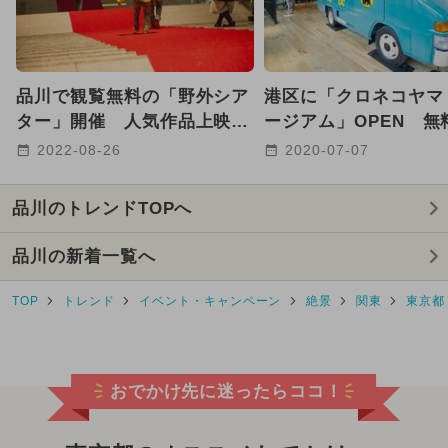
2025年8月のイベント
キャラクター
2024年6月のイベント
品川で観覧無料の「野外シア
港区に「クロネコヤマ
GW(ゴールデンウィーク)
ハロウィン
ター」開催 人気作品上映＆
ージアム」OPEN 無
グルメも
急便体験も
2022-08-26
2020-07-07
自由研究
2024年12月のイベント
品川のトレンドTOPへ
2024年8月のイベント
2024年9月のイベント
品川の新着一覧へ
夏休み（涼しい）
ワークショップ
TOP
トレンド
イベント・キャンペーン
絶景
関東
東京都
2024年2月のイベント
おでかけ先に迷ったらココ！
2025年7月のイベント
2025年9月のイベント