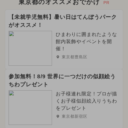
東京都のオススメおでかけ
PR
ご当地グルメ・限定メニュー
【未就学児無料】暑い日はてんぼうパーク
2025年11月のイベント
がオススメ！
ひまわりに囲まれたような
2025年1月のイベント
館内装飾やイベントを開
催！
2025年2月のイベント
東京都豊島区
2025年3月のイベント
参加無料！8/9 世界に一つだけの似顔絵う
2025年5月のイベント
ちわプレゼント
2024年10月のイベント
観光
お子様連れ限定！プロが描
くお子様似顔絵入りうちわ
2025年12月のイベント
をプレゼント
東京都新宿区
夏休み（観光）
夏休み（日帰り）