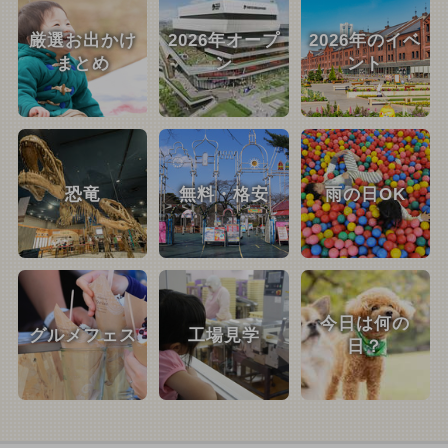
厳選お出かけ
2026年オープ
2026年のイベ
まとめ
ン
ント
恐竜
無料・格安
雨の日OK
今日は何の
グルメフェス
工場見学
日？