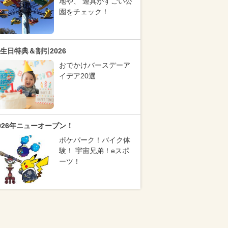
地や、 遊具がすごい公
園をチェック！
生日特典＆割引2026
おでかけバースデーア
イデア20選
026年ニューオープン！
ポケパーク！バイク体
験！ 宇宙兄弟！eスポ
ーツ！