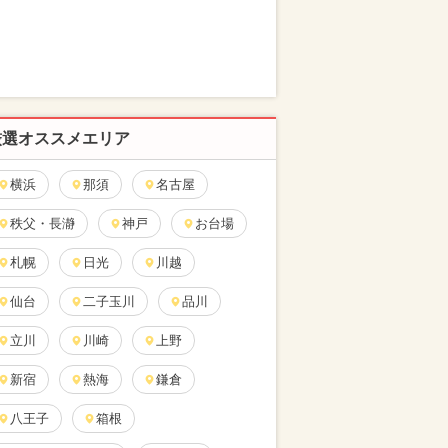
厳選オススメエリア
横浜
那須
名古屋
秩父・長瀞
神戸
お台場
札幌
日光
川越
仙台
二子玉川
品川
立川
川崎
上野
新宿
熱海
鎌倉
八王子
箱根