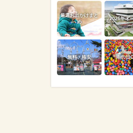
厳選お出かけまと
2026年オ
め
無料・格安
雨の日