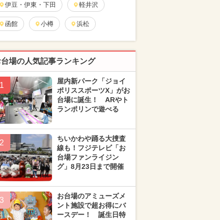
伊豆・伊東・下田
軽井沢
函館
小樽
浜松
お台場の人気記事ランキング
屋内新パーク「ジョイ
1
ポリススポーツX」がお
台場に誕生！ ARやト
ランポリンで遊べる
ちいかわや踊る大捜査
2
線も！フジテレビ「お
台場ファンライジン
グ」8月23日まで開催
お台場のアミューズメ
3
ント施設で超お得にバ
ースデー！ 誕生日特