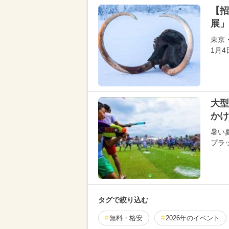
【招
展」
東京
1月
大型
かけ
暑い
プラッ
タグで絞り込む
無料・格安
2026年のイベント