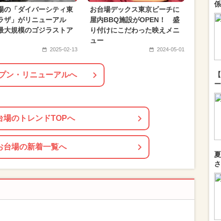
係
場の「ダイバーシティ東
お台場デックス東京ビーチに
2026年3月のイベント
夏休み（涼しい）
ラザ」がリニューアル
屋内BBQ施設がOPEN！ 盛
最大規模のゴジラストア
り付けにこだわった映えメニ
2月のイベント
ュー
2025-02-13
2024-05-01
プン・リニューアルへ
【
ー
台場のトレンドTOPへ
お台場の新着一覧へ
夏
さ