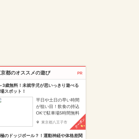
東京都のオススメの遊び
PR
～3歳無料！未就学児が思いっきり遊べる
場スポット！
平日や土日の早い時間
が狙い目！飲食の持込
OKで駐車場5時間無料
クーポン
東京都八王子市
極のドッジボール？！運動神経や体格差関