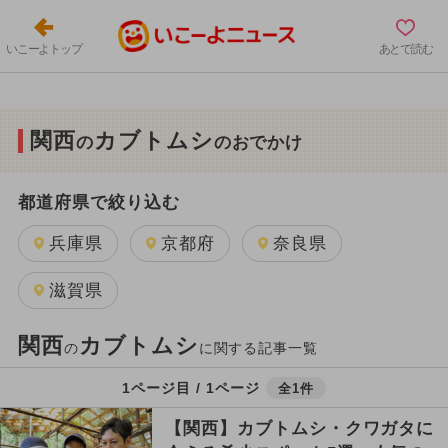
いこーよトップ
あとで読む
関西
カブトムシ
の
のおでかけ
都道府県で絞り込む
兵庫県
京都府
奈良県
滋賀県
関西
カブトムシ
の
に関する記事一覧
1ページ目 / 1ページ
全1件
【関西】カブトムシ・クワガタに