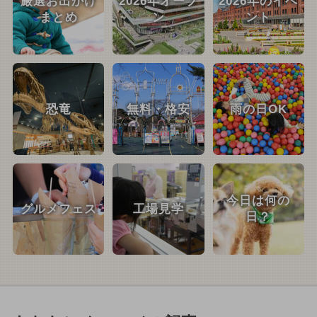
厳選お出かけ
2026年オープ
2026年のイベ
まとめ
ン
ント
恐竜
無料・格安
雨の日OK
今日は何の
グルメフェス
工場見学
日？