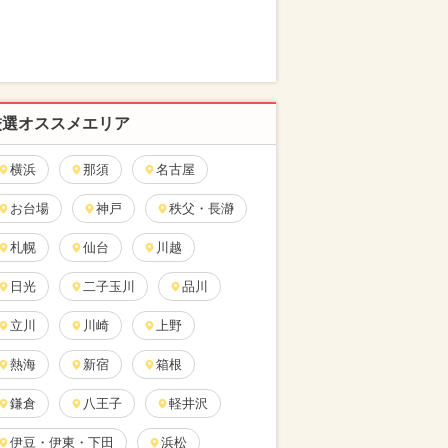
厳選オススメエリア
横浜
那須
名古屋
お台場
神戸
秩父・長瀞
札幌
仙台
川越
日光
二子玉川
品川
立川
川崎
上野
熱海
新宿
箱根
鎌倉
八王子
軽井沢
伊豆・伊東・下田
浜松