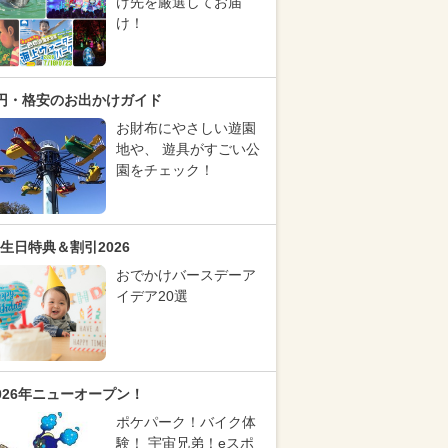
け先を厳選してお届
け！
円・格安のお出かけガイド
お財布にやさしい遊園
地や、 遊具がすごい公
園をチェック！
生日特典＆割引2026
おでかけバースデーア
イデア20選
026年ニューオープン！
ポケパーク！バイク体
験！ 宇宙兄弟！eスポ