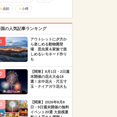
函館
小樽
全国の人気記事ランキング
アウトレットに夕方か
1
ら楽しめる動物園登
場 昆虫展＆家族で楽
しめるレモネード作り
も
【関東】8月1日・2日週
2
末開催の花火大会16
選！水中花火・尺五寸
玉・ナイアガラ花火も
【関東】2026年8月8
3
日・9日週末開催の無料
イベント20選 大規模夏