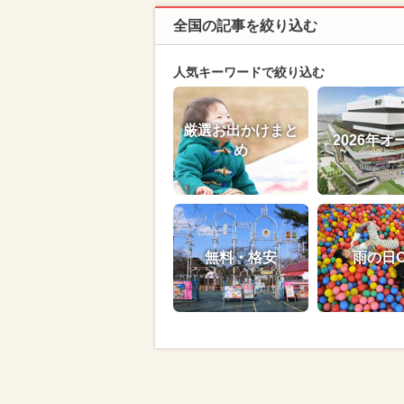
全国の記事を絞り込む
人気キーワードで絞り込む
厳選お出かけまと
2026年オ
め
無料・格安
雨の日