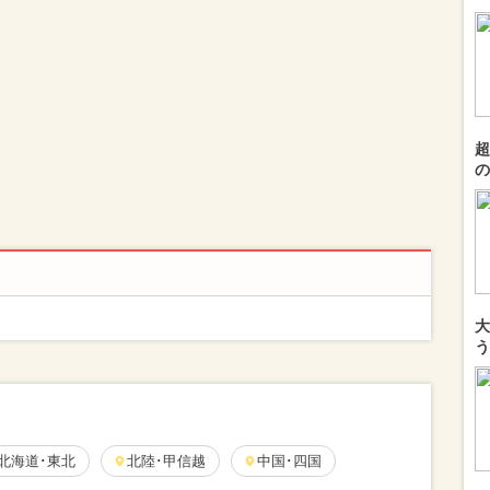
超
の
大
う
北海道･東北
北陸･甲信越
中国･四国