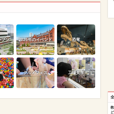
ープン
2026年のイベント
恐竜
OK
グルメフェス
工場見学
教
ど