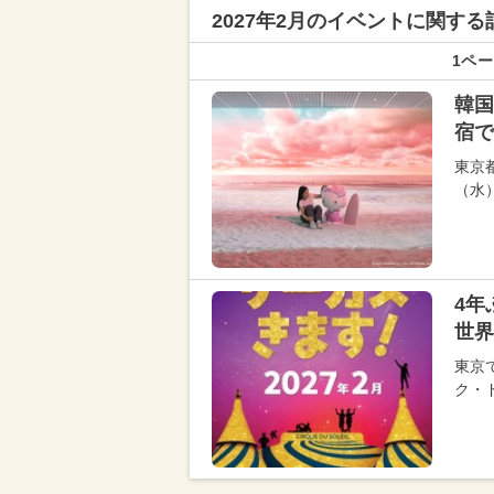
2027年2月のイベントに関する
1ペー
韓国
宿で
東京
（水
4
世界
東京
ク・