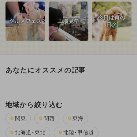
今日は何の
グルメフェス
工場見学
日？
あなたにオススメの記事
地域から絞り込む
関東
関西
東海
北海道･東北
北陸･甲信越