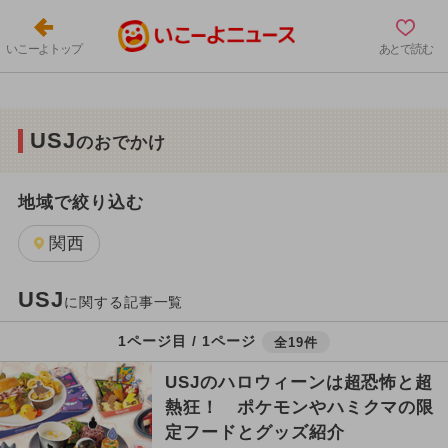
いこーよトップ
あとで読む
USJ
のおでかけ
地域で絞り込む
関西
USJ
に関する記事一覧
1ページ目 / 1ページ
全19件
USJのハロウィーンは超恐怖と超
熱狂！ ポケモンやハミクマの限
定フードとグッズ紹介