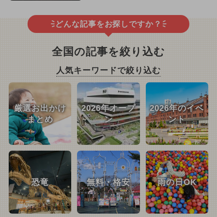
どんな記事をお探しですか？
全国の記事を絞り込む
人気キーワードで絞り込む
厳選お出かけ
2026年オープ
2026年のイベ
まとめ
ン
ント
恐竜
無料・格安
雨の日OK