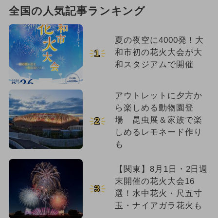
全国の人気記事ランキング
夏の夜空に4000発！大
和市初の花火大会が大
1
和スタジアムで開催
アウトレットに夕方か
ら楽しめる動物園登
場 昆虫展＆家族で楽
2
しめるレモネード作り
も
【関東】8月1日・2日週
末開催の花火大会16
3
選！水中花火・尺五寸
玉・ナイアガラ花火も