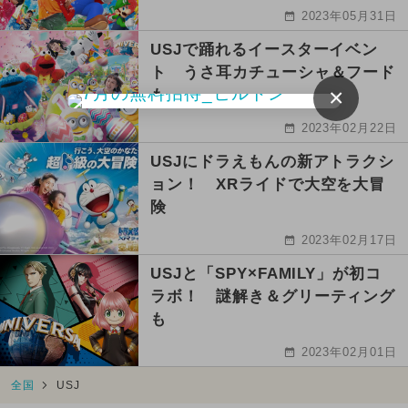
2023年05月31日
USJで踊れるイースターイベン
ト うさ耳カチューシャ＆フード
×
も
2023年02月22日
USJにドラえもんの新アトラクシ
ョン！ XRライドで大空を大冒
険
2023年02月17日
USJと「SPY×FAMILY」が初コ
ラボ！ 謎解き＆グリーティング
も
2023年02月01日
全国
USJ