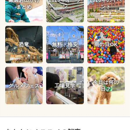
厳選お出かけ
2026年オープ
2026年のイベ
まとめ
ン
ント
恐竜
無料・格安
雨の日OK
今日は何の
グルメフェス
工場見学
日？