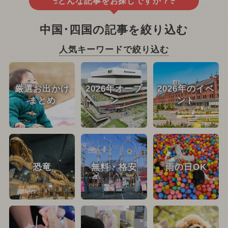
どんな記事をお探しですか？
中国･四国の記事を絞り込む
人気キーワードで絞り込む
厳選お出かけ
2026年オープ
2026年のイベ
まとめ
ン
ント
恐竜
無料・格安
雨の日OK