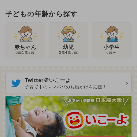
子どもの年齢から探す
幼児
赤ちゃん
小学生
3歳4歳5歳
0歳1歳2歳
6歳〜
Twitter＠いこーよ
子育て中のママパパのお出かけを応援！