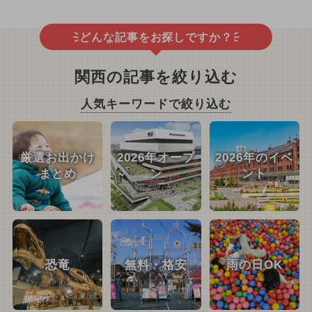
どんな記事をお探しですか？
関西の記事を絞り込む
人気キーワードで絞り込む
厳選お出かけ
2026年オープ
2026年のイベ
まとめ
ン
ント
恐竜
無料・格安
雨の日OK