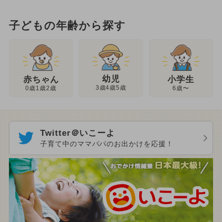
子どもの年齢から探す
幼児
赤ちゃん
小学生
3歳4歳5歳
0歳1歳2歳
6歳〜
Twitter＠いこーよ
子育て中のママパパのお出かけを応援！