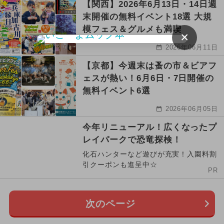
【関西】2026年6月13日・14日週
末開催の無料イベント18選 大規
模フェス＆グルメも満喫
×
2026年06月11日
【京都】今週末は蚤の市＆ビアフ
ェスが熱い！6月6日・7日開催の
無料イベント6選
2026年06月05日
今年リニューアル！広くなったプ
レイパークで恐竜探検！
化石ハンターなど遊びが充実！入園料割
引クーポンも進呈中☆
PR
次のページ