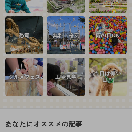
恐竜
無料・格安
雨の日OK
今日は何の
グルメフェス
工場見学
日？
あなたにオススメの記事