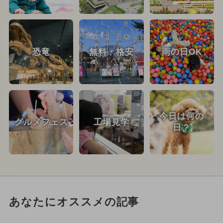
恐竜
無料・格安
雨の日OK
今日は何の
グルメフェス
工場見学
日？
あなたにオススメの記事