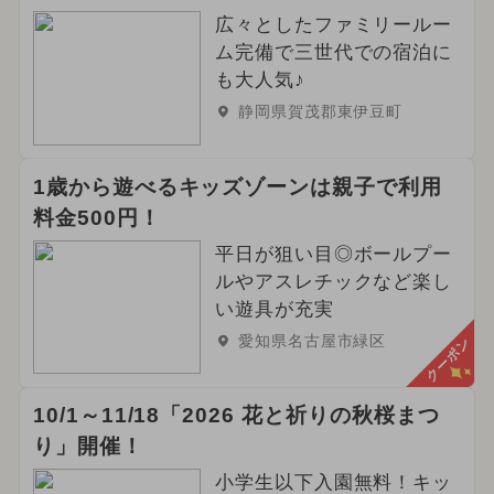
広々としたファミリールー
ム完備で三世代での宿泊に
も大人気♪
静岡県賀茂郡東伊豆町
1歳から遊べるキッズゾーンは親子で利用
料金500円！
平日が狙い目◎ボールプー
ルやアスレチックなど楽し
い遊具が充実
愛知県名古屋市緑区
クーポン
10/1～11/18「2026 花と祈りの秋桜まつ
り」開催！
小学生以下入園無料！キッ