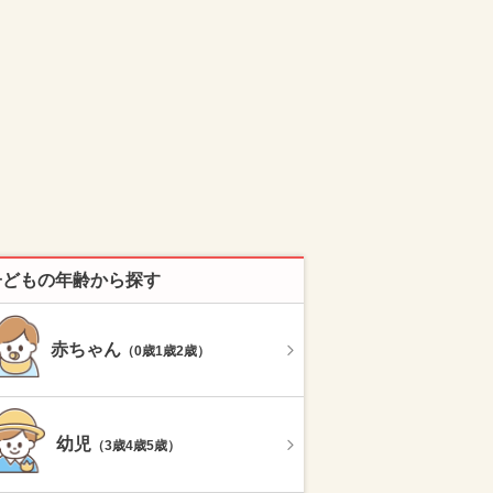
子どもの年齢から探す
赤ちゃん
（0歳1歳2歳）
幼児
（3歳4歳5歳）