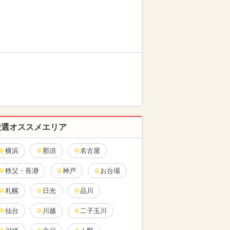
厳選オススメエリア
横浜
那須
名古屋
秩父・長瀞
神戸
お台場
札幌
日光
品川
仙台
川越
二子玉川