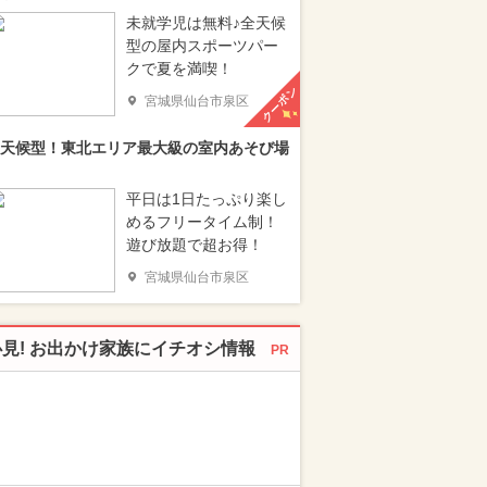
未就学児は無料♪全天候
型の屋内スポーツパー
クで夏を満喫！
クーポン
宮城県仙台市泉区
天候型！東北エリア最大級の室内あそび場
平日は1日たっぷり楽し
めるフリータイム制！
遊び放題で超お得！
宮城県仙台市泉区
必見! お出かけ家族にイチオシ情報
PR