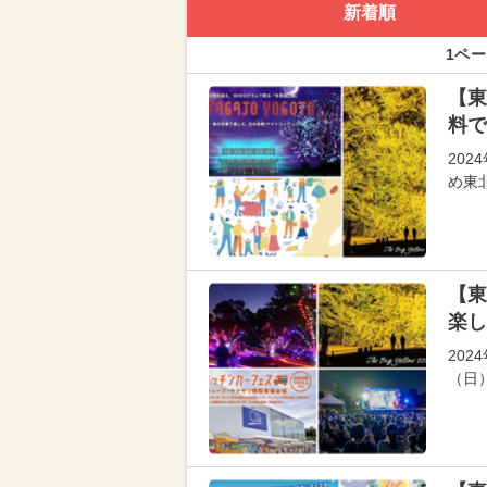
新着順
1ペー
【東
料で
20
め東
【東
楽し
202
（日