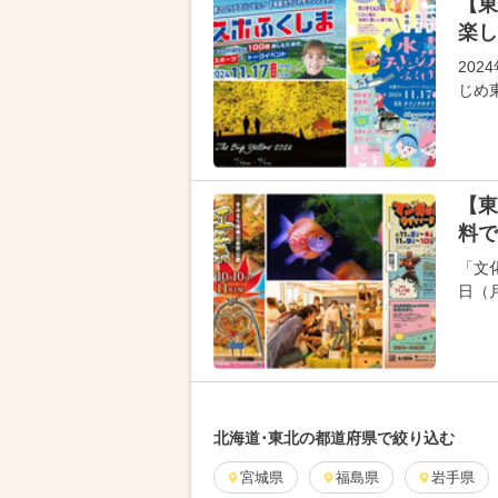
【東
楽し
202
じめ
【東
料で
「文
日（
北海道･東北の都道府県で絞り込む
宮城県
福島県
岩手県