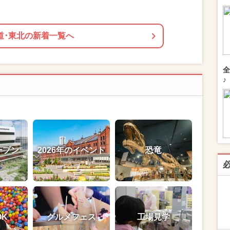
道･東北の新着一覧へ
全
♪
ープン
2026年のイベント
恐竜
OK
グルメフェス
工場見学