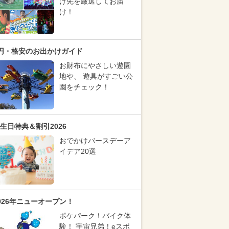
け先を厳選してお届
け！
円・格安のお出かけガイド
お財布にやさしい遊園
地や、 遊具がすごい公
園をチェック！
生日特典＆割引2026
おでかけバースデーア
イデア20選
026年ニューオープン！
ポケパーク！バイク体
験！ 宇宙兄弟！eスポ