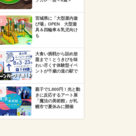
プカレー店＜8選＞
宮城県に「大型屋内遊
3
び場」OPEN 大型遊
具＆四輪車＆乳児向け
も
大食い挑戦から詰め放
4
題まで！とうきびを味
わい尽くす体験型イベ
ントが千歳の道の駅で
親子で1,800円！光と動
5
きに反応するアート展
「魔法の美術館」が札
幌市で夏休みに開催