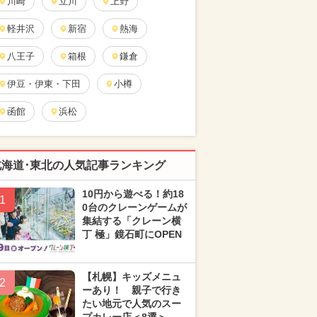
川崎
立川
上野
軽井沢
新宿
熱海
八王子
箱根
鎌倉
伊豆・伊東・下田
小樽
函館
浜松
北海道･東北の人気記事ランキング
10円から遊べる！約18
1
0台のクレーンゲームが
集結する「クレーン横
丁 極」鏡石町にOPEN
【札幌】キッズメニュ
2
ーあり！ 親子で行き
たい地元で人気のスー