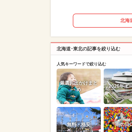
北海
北海道･東北の記事を絞り込む
人気キーワードで絞り込む
厳選お出かけまと
2026年オ
め
無料・格安
雨の日