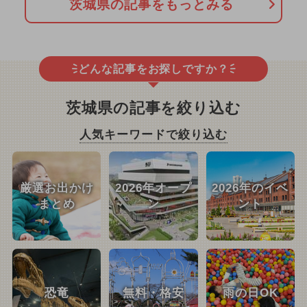
茨城県の記事をもっとみる
どんな記事をお探しですか？
茨城県の記事を絞り込む
人気キーワードで絞り込む
厳選お出かけ
2026年オープ
2026年のイベ
まとめ
ン
ント
恐竜
無料・格安
雨の日OK