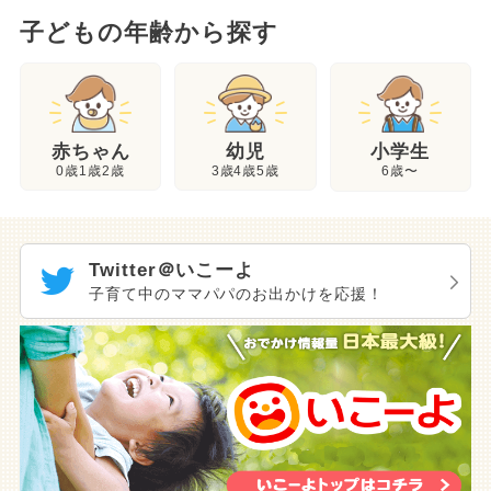
子どもの年齢から探す
幼児
赤ちゃん
小学生
3歳4歳5歳
0歳1歳2歳
6歳〜
Twitter＠いこーよ
子育て中のママパパのお出かけを応援！