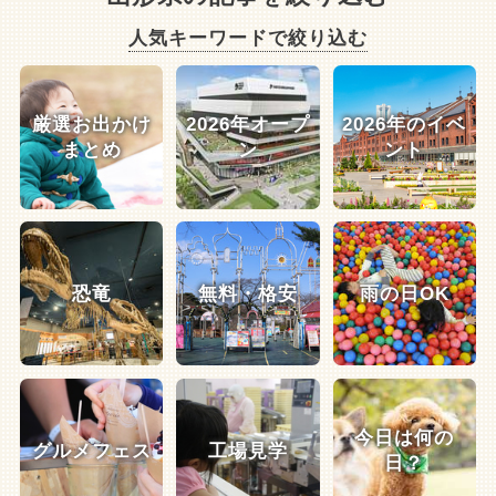
人気キーワードで絞り込む
厳選お出かけ
2026年オープ
2026年のイベ
まとめ
ン
ント
恐竜
無料・格安
雨の日OK
今日は何の
グルメフェス
工場見学
日？