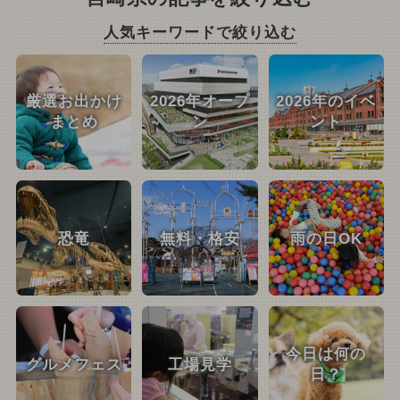
人気キーワードで絞り込む
厳選お出かけ
2026年オープ
2026年のイベ
まとめ
ン
ント
恐竜
無料・格安
雨の日OK
今日は何の
グルメフェス
工場見学
日？