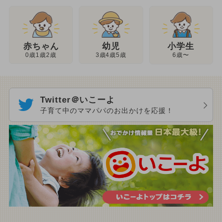
幼児
赤ちゃん
小学生
3歳4歳5歳
0歳1歳2歳
6歳〜
Twitter＠いこーよ
子育て中のママパパのお出かけを応援！